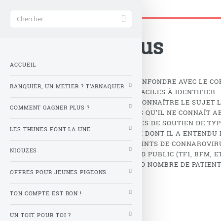
Gère ta tune !
Accueil
>
Mots-clés
>
bazar
>
Connarovirus
Connarovirus
ACCUEIL
LE CONNAROVIRUS, À NE PAS CONFONDRE AVEC LE C
BANQUIER, UN METIER ? T’ARNAQUER
LIÉS AU CONNAROVIRUS SONT FACILES À IDENTIFIER :
VA JAMAIS. SANS FORCÉMENT CONNAÎTRE LE SUJET 
COMMENT GAGNER PLUS ?
TOUT, MÊME SUR DES DOMAINES QU’IL NE CONNAÎT A
ENGAGEMENT DANS DES GROUPES DE SOUTIEN DE TYPE
LES THUNES FONT LA UNE
TRAITEMENTS MÉDICAMENTEUX DONT IL A ENTENDU P
INCURABLE, LES PATIENTS ATTEINTS DE CONNAROVIR
NIOUZES
MÉDIAS D’INFORMATIONS GRAND PUBLIC (TF1, BFM, ET
FRANCE COMPTE LE PLUS GRAND NOMBRE DE PATIENT
OFFRES POUR JEUNES PIGEONS
TON COMPTE EST BON !
UN TOIT POUR TOI ?