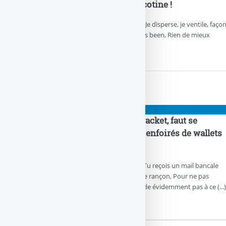
c’est bon à la santé avec la nicotine !
Tu ne connais pas le Professeur Raoul ? Je disperse, je ventile, faço
puzzle, Sauf que la chloroquine, c’est has been, Rien de mieux
contre le COVID que la nicotine !
PIGEONS
#bitcoinmetoo Ces mails de racket, faut se
délester en BTC, dénonce ces enfoirés de wallets
bitcoin d’enc* ?
La bonne vieille arnaque à deux balles, Tu reçois un mail bancale
devenu banal, Un enc* de demande une rançon, Pour ne pas
diffuser une vidéo, trop trognon. Ne cède évidemment pas à ce (...