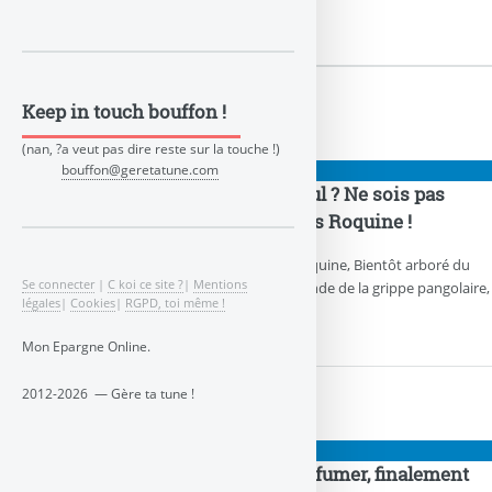
👉 Articles
Keep in touch bouffon !
(nan, ?a veut pas dire reste sur la touche !)
bouffon@geretatune.com
PIGEONS
Covid, tu ne connais pas Raoul ? Ne sois pas
devin, bois une gorgée de Clos Roquine !
Notre Professeur Raoul, et son Clos Roquine, Bientôt arboré du
Se connecter
|
C koi ce site ?
|
Mentions
prix Nobel de médecine, A sauvé le monde de la grippe pangolaire,
légales
|
Cookies
|
RGPD, toi même !
Une bonne gorgée et tu es tiré d’affaire.
Mon Epargne Online.
2012-2026 — Gère ta tune !
COMPTES
COVID : lâche la chloroquine, fumer, finalement