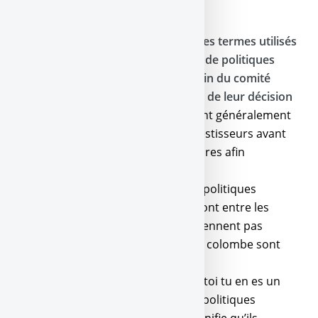
nul...
Les faucons et les colombes sont les termes utilisés
pour catégoriser les responsables de politiques
monétaires et les conseillers au sein du comité
d’une banque centrale en fonction de leur décision
de vote potentielle
. Ces termes sont généralement
utilisés par les analystes et les investisseurs avant
les réunions de politiques monétaires afin
d’anticiper le résultat du vote.
Les pigeons : Les responsables de politiques
monétaires et les conseillers qui sont entre les
deux, qui changent d’avis ou ne prennent pas
clairement une position faucon ou colombe sont
appelés les pigeons.
Que signifie être un faucon ?
Nan, toi tu en es un
vrai ! Les faucons votent pour des politiques