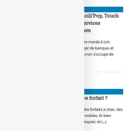
👉 ARNAQUES
EasyMove, Switching service, Facili’Pop, Touch
my ass, Zyva bouge ta CB... Ces services
bancaires qui nous enfument grave
T’as remarqué, depuis le 6 février, tu peux dire merde à ton
banquier, Sans trop paniquer, tu peux changer de banque, et
l’envoyer chier, Une loi miracle à la mode macron s’occupe de
tout, (...)
👉 ARNAQUES
Orange bank, zyva, on l’commet ce forfait ?
Toi aussi tu délires, ton banquier vend déjà des forfaits à chier, des
assurances, des alarmes, des caisses, et des mobiles, Et bien
maintenant ton mobile operator devient banquier, et (...)