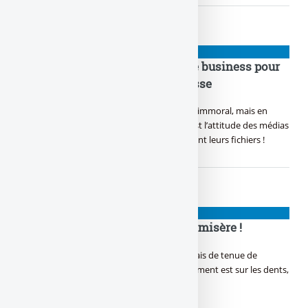
👉 ARNAQUES
#PanamaPapers : une aubaine de business pour
le consortium mondial de la presse
Tous ces riches qui planquent leur fric, C’est immoral, mais en
même temps logique, Ce qui l’est moins, c’est l’attitude des médias
à la clé, Qui souhaitent faire du blé en vendant leurs fichiers !
👉 ARNAQUES
Slam bancaire, ces mafieux de la misère !
Des frais bancaires dans tes gencives, Des frais de tenue de
compte en totale dérive, Même le gouvernement est sur les dents,
Marre de se faire mettre par ces truands.