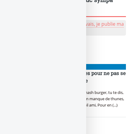
sympa, tu peux l'écrire !
💬 Réagir à cet article de naze :
J'y vais, je publie ma
bafouille, même pas peur !
À lire également
👉 ARNAQUES
Gérer sa thune : 5 conseils ultimes pour ne pas se
faire smash-banquer son compte
T’as jamais un rond d’avance, Et à chaque smash burger, tu te dis,
Pourquoi c’est toujours moi qu’on relance, En manque de thunes,
ce sera toute ma vie. Voici 5 conseils d’un vieil ami, Pour en (...)