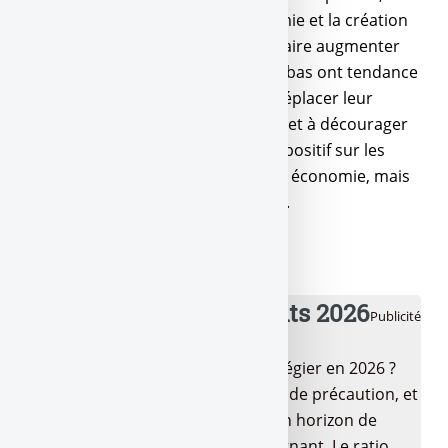
qui serait bénéfique pour l’économie et la création
d’emplois, mais avec le risque de faire augmenter
l’inflation. Des taux d’intérêts plus bas ont tendance
à encourager les investisseurs à déplacer leur
capital vers des actifs plus risqués et à décourager
l’épargne. Ceci peut avoir un effet positif sur les
actions et les indices au sein d’une économie, mais
avoir un effet négatif sur sa devise.
💰 Meilleurs placements 2026
Publicité
Quels sont les placements à privilégier en 2026 ?
LEP, Livret A/LDDS pour l’épargne de précaution, et
pour la suite ? Tout dépend de ton horizon de
placement et de ton profil d’épargnant. Le ratio