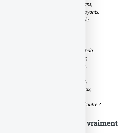
Les devins de l’économie, des charlatans,
Aux doigts d’argent et aux yeux non voyants,
N’avaient rien venir, comme d’habitude,
Se réveillent trop tard, avec certitude.
Alors si les salaires ne grimpent pas,
Telle l’inflation comme une fusée lambda,
Faudra pas s’étonner que l’immobilier,
Se plante tout droit comme un ramier.
Les faucons veulent remonter les taux,
Les colombes veulent rassurer les veaux,
Les pigeons, ce sont tous les autres,
Toi, moi, toutes les brêles, sinon qui d’autre ?
Tu le savais ? Ouef, t’es vraiment