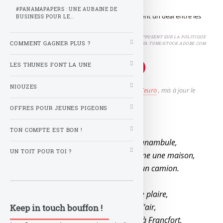
#PANAMAPAPERS : UNE AUBAINE DE
BUSINESS POUR LE...
BANQUES CENTRALES : FAUCONS ET COLOMBES S’OPPOSENT SUR LA POLITIQUE
COMMENT GAGNER PLUS ?
MONÉTAIRE © GÈRE TA TUNE/STOCK.ADOBE.COM
LES THUNES FONT LA UNE
NIOUZES
Publié le
vendredi 15 avril 2022
par
Z comme Zeuro
, mis à jour le
mardi 19 avril 2022 à 08 h 34
OFFRES POUR JEUNES PIGEONS
Une grosse blague cette BCE, ridicule,
TON COMPTE EST BON !
À se pavaner comme une précieuse funambule,
UN TOIT POUR TOI ?
Pas capable de voir arriver gros comme une maison,
Une hausse de taux énorme comme un camion.
L’inflation passagère, rien que pour te plaire,
Lagarde change de lunettes et aussi d’air,
Keep in touch bouffon !
Vous vous plantez comme des veaux à Francfort,