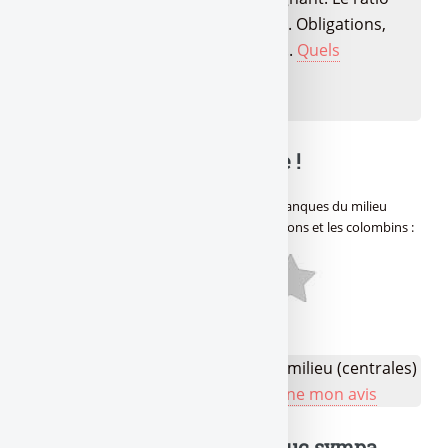
rendement/risque passé au crible. Obligations,
fonds datés, produits structurés,...
Quels
placements choisir en 2026 ?
🔍 Balance ta note mon pote !
Avis des lecteurs de
Gère ta tune !
sur
Les banques du milieu
(centrales) négocient un deal entre les fauxcons et les colombins
:
Aucun avis
👉 Votre avis sur Les banques du milieu (centrales)
négocient un deal entre... ?
Je donne mon avis
Un truc à dire ? Même un truc sympa