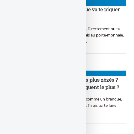
👉 ARNAQUES
Crise, récession, faillite : ta banque va te piquer
tes ronds, la loi du pognon !
Ding dong ! Tiens ta banque vient te frapper, Directement ou tu
vais le sentir passer, Pas entre les jambes mais au porte-monnaie,
Dis-moi quand tu perds, reste bien accroché.
👉 ARNAQUES
Quelle banque tient les clients les plus zézés ?
Les plus full aux as ? Ceux qui raquent le plus ?
Tu connais bien les banques, Tu penses pas comme un branque,
Les plus richos sont pas à la Banque Postale, T’irais toi te faire
mettre pour que dalle ?