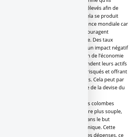
monétaires plus strictes, ce qui signifie qu’ils
souhaitent des taux d’intérêt plus élevés afin de
garder le contrôle sur l’inflation. Cela se produit
souvent au détriment de la croissance mondiale car
des taux d’intérêts plus élevés découragent
l’emprunt et encouragent l’épargne. Des taux
d’intérêt élevés ont généralement un impact négatif
sur les actions et les indices au sein de l’économie
concernée car les investisseurs vendent leurs actifs
en faveur d’investissement moins risqués et offrant
encore des rendements importants. Cela peut par
conséquent engendrer une hausse de la devise du
pays.
Que signifie être une colombe ?
Les colombes
votent pour une politique monétaire plus souple,
en gardant les taux d’intérêt bas dans le but
d’encourager la croissance économique. Cette
politique devrait faire augmenter les dépenses, ce