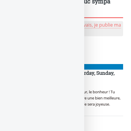
Un truc à dire ? Même un truc sympa
sympa, tu peux l'écrire !
💬 Réagir à cet article de naze :
J'y vais, je publie ma
bafouille, même pas peur !
À lire également
NIOUZES
TGIF : it’s Friday again then Saturday, Sunday,
What !
NOUVEAUTÉ !
Yes ! C’est vendredi ! Le bon jour, le bonheur ! Tu
pouvoir relâcher la pression, Pour en prendre une bien meilleure,
Dès ce soir, avec la tireuse, Rien de mieux, elle sera joyeuse.