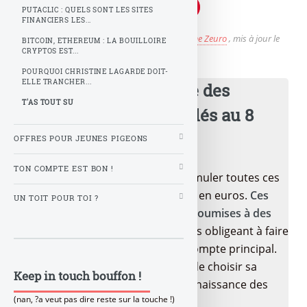
PUTACLIC : QUELS SONT LES SITES
FINANCIERS LES...
Publié le
mardi 20 décembre 2022
par
Z comme Zeuro
, mis à jour le
BITCOIN, ETHEREUM : LA BOUILLOIRE
CRYPTOS EST...
jeudi 22 décembre 2022 à 13 h 48
POURQUOI CHRISTINE LAGARDE DOIT-
ELLE TRANCHER...
🎁 Offres de bienvenue des
T'AS TOUT SU
banques : 1.325€ cumulés au 8
août 2026 (6 offres)
OFFRES POUR JEUNES PIGEONS
TON COMPTE EST BON !
Il ne s’agit évidemment pas de cumuler toutes ces
offres pour empocher ces primes en euros.
Ces
UN TOIT POUR TOI ?
offres de bienvenue sont toutes soumises à des
conditions de souscription
, parfois obligeant à faire
du compte courant ouvert, son compte principal.
Toutefois cela devrait permettre de choisir sa
Keep in touch bouffon !
banque plus sereinement, en connaissance des
(nan, ?a veut pas dire reste sur la touche !)
offres de la concurrence.