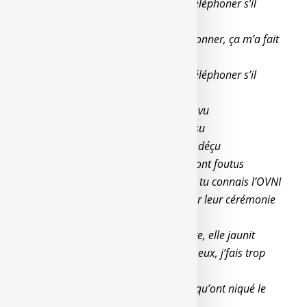
Est-ce que tu as déjà pensé à qui va téléphoner s’il
t’arrive des galères ?
Faut pas déconner, moi j’ai fait que donner, ça m’a fait
qu’des manières
Est-ce que tu as déjà pensé à qui va téléphoner s’il
t’arrive des galères ?
Ils ont fait les bâtards, et moi j’ai tout vu
Ils ont voulu ma part, et moi j’ai tout su
En c’moment j’ai l’cafard, ouais, j’suis déçu
Désormais, j’serai moins bavard, ils sont foutus
Moi j’fais pas la star, j’me la pète pas, tu connais l’OVNI
Et j’m’en bats les couilles de remporter leur cérémonie
J’me sens pisté, All Eyes On Me
Le santcho, car il fume trop, il a sa tête, elle jaunit
Pourront pas me doubler, comparé à eux, j’fais trop
d’albums
Poto, j’ai trop d’avance, comme ceux qu’ont niqué le
carbone