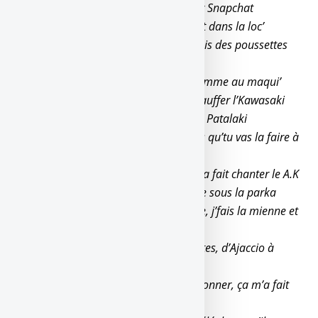
Et ça vend du hashish, en masqué sur Snapchat
J’ai passé l’âge de rouler avec un doigt dans la loc’
C’est toi qui a la haine, pourquoi tu fais des poussettes
aux autres ?
Dans la Lamborghini, j’suis habillé comme au maqui’
Ça fait quelques jours, j’ai pas fait chauffer l’Kawasaki
Ça part en I à six du mat’, demande à Patalaki
Arrête de faire des yeux, poto, tu crois qu’tu vas la faire à
qui ?
Pour des sous ou pour des femmes, ça fait chanter le A.K
Recherché, ça zone avec un pare-balle sous la parka
Tu veux plus qu’on s’parle ? Fais ta vie, j’fais la mienne et
basta
Pour toutes les prisons, des Beaumettes, d’Ajaccio à
Bastia
Faut pas déconner, moi j’ai fait que donner, ça m’a fait
qu’des manières