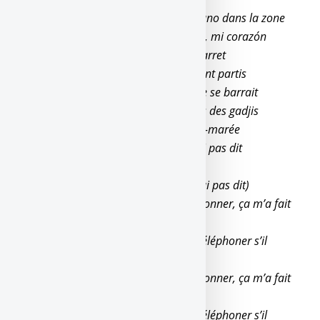
On reste humble, joue pas l’numéro uno dans la zone
Je t’aime, je te fais un bisou sur l’front, mi corazón
J’ai rêvé que j’étais en bandite sur le jarret
Que je parlais avec des gens qui étaient partis
J’ai fait un cauchemar où Tchikita, elle se barrait
Alors que je l’aime et que je m’en fous des gadjis
J’ai traversé les tempêtes et les raz-de-marée
J’ai souffert dans ma vie, si je vous l’ai pas dit
Et pardonnez-moi si je me suis égaré
(J’ai souffert dans ma vie, si je vous l’ai pas dit)
Faut pas déconner, moi j’ai fait que donner, ça m’a fait
qu’des manières
Est-ce que tu as déjà pensé à qui va téléphoner s’il
t’arrive des galères ?
Faut pas déconner, moi j’ai fait que donner, ça m’a fait
qu’des manières
Est-ce que tu as déjà pensé à qui va téléphoner s’il