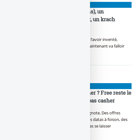
NIOUZES
Droits de douane, D.Trump (78 ans), un
revirement prévu depuis le début, un krach
boursier obtenu
Trump fait parler la poudre, Sans clairement l’avoir inventé,
Beaucoup pensent encore qu’il est teubé, Maintenant va falloir
bosser pour le recoudre !
NIOUZES
Abonnement mobile le moins cher ? Free reste le
meilleur, à 2 € / mois, et ce n’est pas casher
Y a du forfait qui se bouscule, du deal qui clignote, Des offres
d’abonnement qui te promettent la côte. Des datas à foison, des
appels illimités, C’est l’heure du choix, faut pas se laisser
malmener.