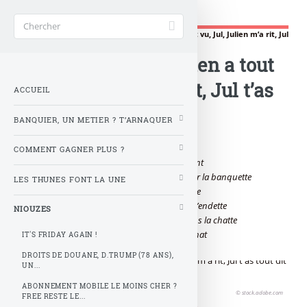
Gère ta tune !
Accueil
>
NIOUZES
>
T’as tout su, Jul, Julien a tout vu, Jul, Julien m’a rit, Jul
t’as tout dit !
T’as tout su, Jul, Julien a tout
vu, Jul, Julien m’a rit, Jul t’as
ACCUEIL
tout dit !
BANQUIER, UN METIER ? T’ARNAQUER
COMMENT GAGNER PLUS ?
En c’moment c’est Findus, la police ils enquêtent
Fais pas d’boulettes dans l’Urus, elle coûte cher la banquette
LES THUNES FONT LA UNE
Et c’qu’ont fait les alloc’, t’inquiète, j’les ai en tête
Ici si on t’rend un service, c’est qu’au fond on t’endette
NIOUZES
La gadji elle fume du shit, elle a tout caché dans la chatte
Et ça vend du hashish, en masqué sur Snapchat
IT'S FRIDAY AGAIN !
DROITS DE DOUANE, D.TRUMP (78 ANS),
UN...
ABONNEMENT MOBILE LE MOINS CHER ?
© stock.adobe.com
FREE RESTE LE...