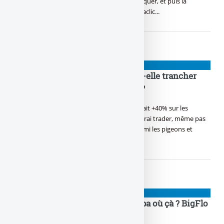
trompeurs ou de manipulation, t’inciter à cliquer, et puis la
déception, voici la liste des sites les plus putaclic...
NIOUZES
Pourquoi Christine Lagarde doit-elle trancher
entre les faux cons et les autres ?
Toi aussi la finance, c’est ton domaine, T’as fait +40% sur les
cryptos en une semaine, Tu te dis, j’suis un vrai trader, même pas
peur, Mais quand Lagarde doit trancher parmi les pigeons et
les (...)
NIOUZES
Si j’étais pas là, mais t’es où ? Papa où çà ? BigFlo
et Oli nous ont réunis !