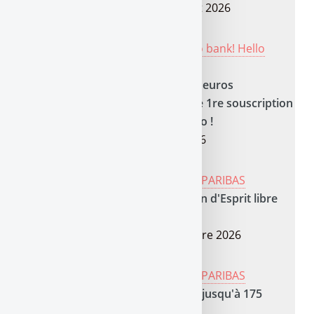
Date limite :
Dimanche 23 Août 2026
🏦 COMPTE COURANT: 👉
Hello bank! Hello
Prime et Hello One
DERNIERS JOURS !
Jusqu'à 300 euros
d'avantages offerts pour toute 1re souscription
à Hello One ou Hello Prime Duo !
Date limite :
Lundi 10 Août 2026
🏦 COMPTE COURANT: 👉
BNP PARIBAS
Jusqu'à 160 euros offerts + 1 an d'Esprit libre
offerts*
Date limite :
Mardi 15 Septembre 2026
🏦 COMPTE COURANT: 👉
BNP PARIBAS
Offre réservée aux étudiants : jusqu'à 175
euros d'avantages offerts