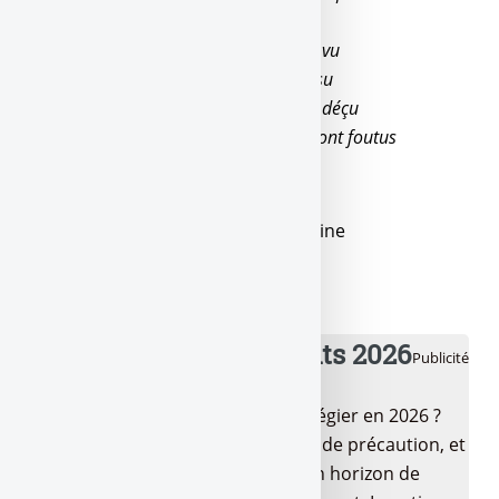
t’arrive des galères ?
Ils ont fait les bâtards, et moi j’ai tout vu
Ils ont voulu ma part, et moi j’ai tout su
En c’moment j’ai l’cafard, ouais, j’suis déçu
Désormais, j’serai moins bavard, ils sont foutus
Paroliers : Julien Mari
Maison de disques : D’or et de platine
💰 Meilleurs placements 2026
Publicité
Quels sont les placements à privilégier en 2026 ?
LEP, Livret A/LDDS pour l’épargne de précaution, et
pour la suite ? Tout dépend de ton horizon de