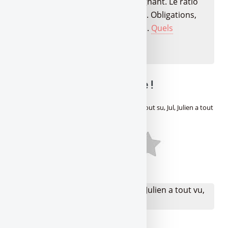
placement et de ton profil d’épargnant. Le ratio
rendement/risque passé au crible. Obligations,
fonds datés, produits structurés,...
Quels
placements choisir en 2026 ?
🔍 Balance ta note mon pote !
Avis des lecteurs de
Gère ta tune !
sur
T’as tout su, Jul, Julien a tout
vu, Jul, Julien m’a rit, Jul t’as tout dit !
:
Aucun avis
👉 Votre avis sur T'as tout su, Jul, Julien a tout vu,
Jul, Julien... ?
Je donne mon avis