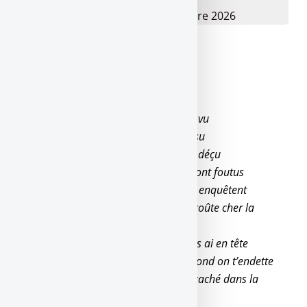
Date limite :
Mardi 15 Septembre 2026
J’ai tout su
Chanson de Jul
Ils ont fait les bâtards, et moi j’ai tout vu
Ils ont voulu ma part, et moi j’ai tout su
En c’moment j’ai l’cafard, ouais, j’suis déçu
Désormais, j’serai moins bavard, ils sont foutus
En c’moment c’est Findus, la police ils enquêtent
Fais pas d’boulettes dans l’Urus, elle coûte cher la
banquette
Et c’qu’ont fait les alloc’, t’inquiète, j’les ai en tête
Ici si on t’rend un service, c’est qu’au fond on t’endette
La gadji elle fume du shit, elle a tout caché dans la
chatte