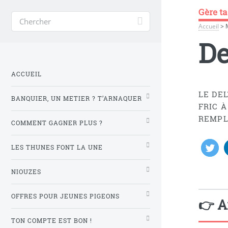
Gère ta
Accueil
>
De
ACCUEIL
LE DE
BANQUIER, UN METIER ? T’ARNAQUER
FRIC 
REMPL
COMMENT GAGNER PLUS ?
LES THUNES FONT LA UNE
NIOUZES
OFFRES POUR JEUNES PIGEONS
👉 A
TON COMPTE EST BON !