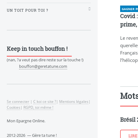
GAGNER P
UN TOIT POUR TOI ?
Covid :
prime,
Le reve
querelle
Keep in touch bouffon !
Français
l’hélico
(nan, ?a veut pas dire reste sur la touche !)
bouffon@geretatune.com
Mots
Se connecter
|
C koi ce site ?
|
Mentions légales
|
Cookies
|
RGPD, toi même !
Brésil
Mon Epargne Online.
2012-2026 — Gère ta tune !
LIRE