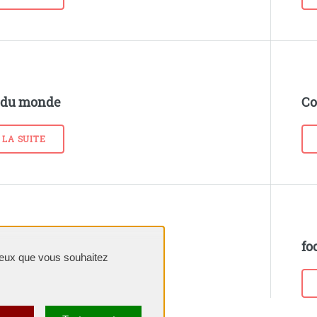
 du monde
Co
 LA SUITE
plane Money
fo
 ceux que vous souhaitez
 LA SUITE