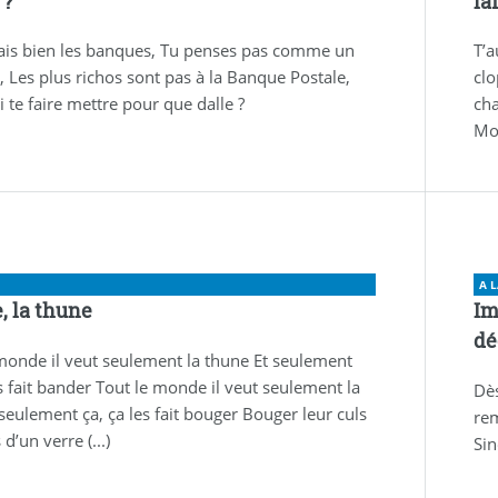
 ?
la
ais bien les banques, Tu penses pas comme un
T’a
 Les plus richos sont pas à la Banque Postale,
clo
oi te faire mettre pour que dalle ?
cha
Moi
A 
, la thune
Im
dé
monde il veut seulement la thune Et seulement
es fait bander Tout le monde il veut seulement la
Dès
seulement ça, ça les fait bouger Bouger leur culs
rem
d’un verre (...)
Sin