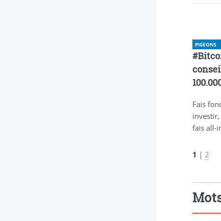
PIGEONS
#Bitcoi
consei
100.000
Fais fon
investir
fais all-
1
|
2
Mots