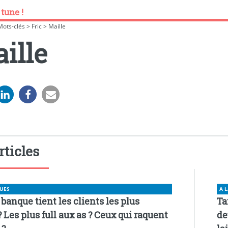
 tune !
Mots-clés
>
Fric
>
Maille
ille
rticles
UES
A 
 banque tient les clients les plus
Ta
 Les plus full aux as ? Ceux qui raquent
de