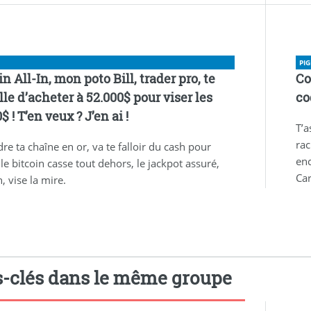
PI
n All-In, mon poto Bill, trader pro, te
Co
lle d’acheter à 52.000$ pour viser les
co
$ ! T’en veux ? J’en ai !
T’a
rac
dre ta chaîne en or, va te falloir du cash pour
enc
, le bitcoin casse tout dehors, le jackpot assuré,
Car
in, vise la mire.
-clés dans le même groupe