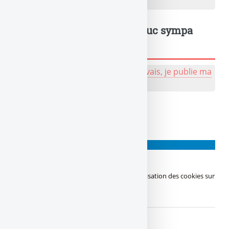
avis
Un truc à dire ? Même un truc sympa
sympa, tu peux l'écrire !
💬 Réagir à cet article de naze :
J'y vais, je publie ma
bafouille, même pas peur !
À lire également
BLAZE
Cookies
Tu connais les cookies ? Tu en as envie ? Utilisation des cookies sur
ce site.