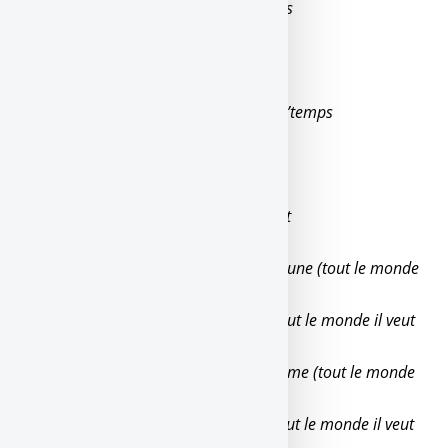
Tu penses à c’que vont penser les gens
Mais tu les laisses tous indifférents
Et puis à quoi bon ?
T’es tellement seul avec ton argent
Tu sais même pas pourquoi t’es tout l’temps
Avec des michtos sans sentiments
Au fond, j’avoue que même moi
Je fais partie de ces gens-là
Rassurée quand les gens, ils m’aiment
Et si c’est très superficiel
Tout le monde, il veut seulement la thune (tout le monde
il veut seulement la thune)
Et seulement ça, ça les fait bander (tout le monde il veut
seulement la thune)
Tout le monde, il veut seulement la fame (tout le monde
il veut seulement la fame)
Et seulement ça, ça les fait bouger (tout le monde il veut