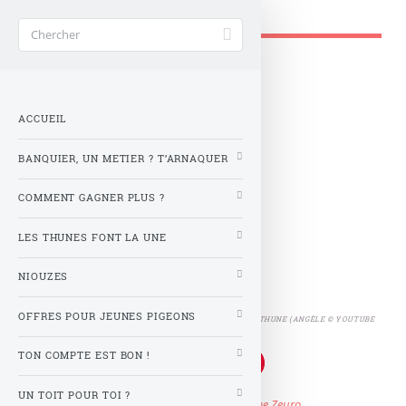
Gère ta tune !
Accueil
>
T’es ki toi ?
>
Angèle, la thune
Angèle, la thune
ACCUEIL
Tout le monde il veut seulement la thune
Et seulement ça, ça les fait bander
BANQUIER, UN METIER ? T’ARNAQUER
Tout le monde il veut seulement la fame
Et seulement ça, ça les fait bouger
COMMENT GAGNER PLUS ?
Bouger leur culs le temps d’un verre
Photo sur Insta’, c’est obligé
LES THUNES FONT LA UNE
Sinon, au fond, à quoi ça sert ?
NIOUZES
OFFRES POUR JEUNES PIGEONS
COPIE ÉCRAN IMAGE CLIP LA THUNE (ANGÈLE © YOUTUBE
TON COMPTE EST BON !
UN TOIT POUR TOI ?
Publié le
samedi 2 novembre 2019
par
Z comme Zeuro