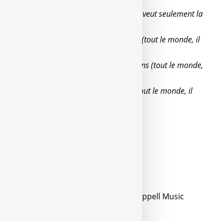
seulement la fame)
Et puis à quoi bon ? (tout le monde, il veut seulement la
thune)
T’es tellement seul derrière ton écran (tout le monde, il
veut seulement la thune)
Tu penses à ce que vont penser les gens (tout le monde,
il veut seulement la fame)
Mais tu les laisses tous indifférents (tout le monde, il
veut seulement la fame)
À quoi bon ?
À quoi bon ?
À quoi bon ?
Source : LyricFind
Paroliers : Angèle Van Laeken
Paroles de La thune © Warner Chappell Music
France