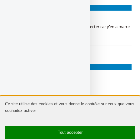
BLAZE
RGPD, toi même !
Toi même ! Ta private life mec ! On va la respecter car y’en a marre
des spams vu à l TV !
BLAZE
C koi ce site ?
Ben faut lire l’edith oh !
Ce site utilise des cookies et vous donne le contrôle sur ceux que vous
souhaitez activer
BLAZE
Mentions légales
Tout accepter
Mais t’es ki toi oh ? C koi ton blase ? Un intello blaireau ? T’es ou