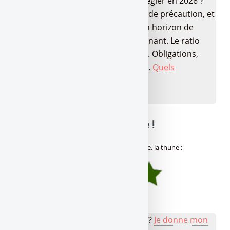
Quels sont les placements à privilégier en 2026 ?
LEP, Livret A/LDDS pour l’épargne de précaution, et
pour la suite ? Tout dépend de ton horizon de
placement et de ton profil d’épargnant. Le ratio
rendement/risque passé au crible. Obligations,
fonds datés, produits structurés,...
Quels
placements choisir en 2026 ?
🔍 Balance ta note mon pote !
Avis des lecteurs de
Gère ta tune !
sur
Angèle, la thune
:
(
4.98
/
5
sur 1 avis)
👉 Votre avis sur Angèle, la thune ?
Je donne mon