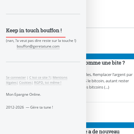
Keep in touch bouffon !
👉 Articles
(nan, ?a veut pas dire reste sur la touche !)
bouffon@geretatune.com
👉 ARNAQUES
Le bitCoin, le coin des cons comme une bite ?
Tu peux bien te marrer de tous ces débiles, Remplacer l’argent par
Se connecter
|
C koi ce site ?
|
Mentions
du virtuel, c’est limite puéril, Coté 1000 $ le bitcoin, autant rester
légales
|
Cookies
|
RGPD, toi même !
sur ton ile, Ce sketch à 2 boules, pour ces bitcoins (...)
Mon Epargne Online.
2012-2026 — Gère ta tune !
PIGEONS
Bitcoin, psshhiiittttt ! La bulle a de nouveau