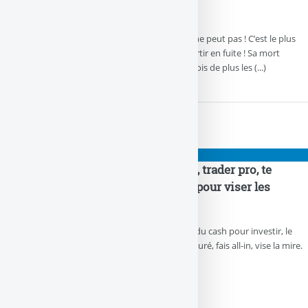
éclatée !
Le bitcoin n’est pas encore en faillite, Il ne peut pas ! C’est le plus
insolite, Car aucune banque ne peut partir en fuite ! Sa mort
annoncée devrait bientôt arrivée, Une fois de plus les (...)
PIGEONS
#Bitcoin All-In, mon poto Bill, trader pro, te
conseille d’acheter à 52.000$ pour viser les
100.000$ ! T’en veux ? J’en ai !
Fais fondre ta chaîne en or, va te falloir du cash pour investir, le
bitcoin casse tout dehors, le jackpot assuré, fais all-in, vise la mire.
1
|
2