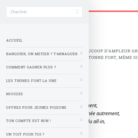
Gère ta tune !
Accueil
>
Mots-clés
>
Lexique
>
bitcoin
bitcoin
ACCUEIL
TRIP FINANCIER QUI A PRIS BEAUCOUP D’AMPLEUR G
BANQUIER, UN METIER ? T’ARNAQUER
BANCAIRE EN GÉNÉRAL. ÇA CARTONNE FORT, MÊME SI
COMMENT GAGNER PLUS ?
LES THUNES FONT LA UNE
NIOUZES
c’est la grosse mode du moment,
OFFRES POUR JEUNES PIGEONS
Tu peux pas passer une journée autrement,
C’est naze, mais c’est le trip du all-in,
TON COMPTE EST BON !
Buy a bitcoin, pour rester in
UN TOIT POUR TOI ?