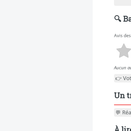
🔍 B
Avis des
Aucun av
👉 Vo
Un t
💬 Réa
À li