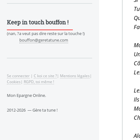
Tu
Qu
Keep in touch bouffon !
Fa
(nan, ?a veut pas dire reste sur la touche !)
bouffon@geretatune.com
Ma
Un
Cô
Le
Se connecter
|
C koi ce site ?
|
Mentions légales
|
Cookies
|
RGPD, toi même !
Le
Mon Epargne Online.
Il
Ma
2012-2026 — Gère ta tune !
Ch
Al