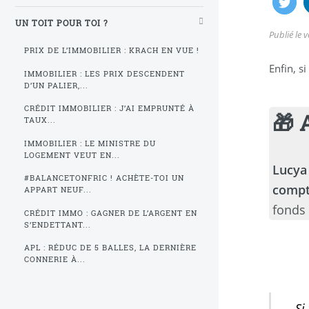
UN TOIT POUR TOI ?
Publié le
v
PRIX DE L’IMMOBILIER : KRACH EN VUE !
Enfin, s
IMMOBILIER : LES PRIX DESCENDENT
D’UN PALIER,...
CRÉDIT IMMOBILIER : J’AI EMPRUNTÉ À
🎁 
TAUX...
IMMOBILIER : LE MINISTRE DU
LOGEMENT VEUT EN...
Lucya
#BALANCETONFRIC ! ACHÈTE-TOI UN
comp
APPART NEUF...
fonds 
CRÉDIT IMMO : GAGNER DE L’ARGENT EN
S’ENDETTANT...
APL : RÉDUC DE 5 BALLES, LA DERNIÈRE
CONNERIE À...
Si