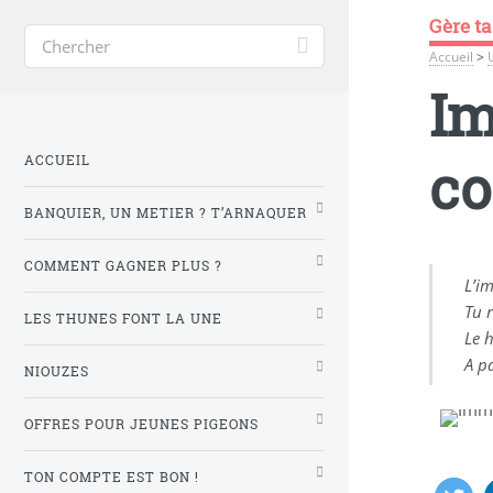
Gère ta
Accueil
>
Im
co
ACCUEIL
BANQUIER, UN METIER ? T’ARNAQUER
COMMENT GAGNER PLUS ?
L’i
Tu 
LES THUNES FONT LA UNE
Le 
A pa
NIOUZES
OFFRES POUR JEUNES PIGEONS
TON COMPTE EST BON !