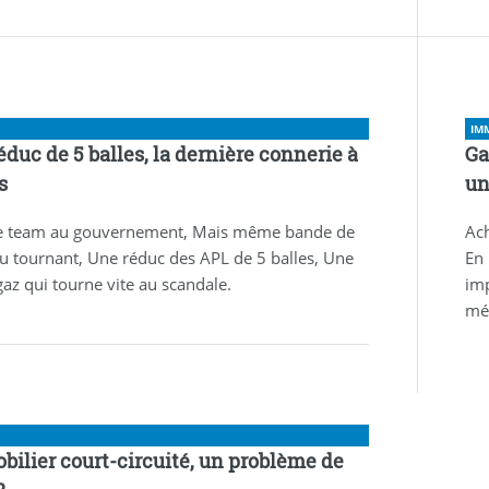
IM
éduc de 5 balles, la dernière connerie à
Ga
s
un
e team au gouvernement, Mais même bande de
Ach
u tournant, Une réduc des APL de 5 balles, Une
En 
gaz qui tourne vite au scandale.
imp
méf
bilier court-circuité, un problème de