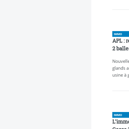
IMMO
APL : r
2 balle
Nouvell
glands a
usine à 
IMMO
L’immo