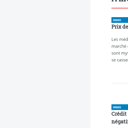
IMMO
Prix de
Les médi
marché es
sont myt
se cassen
IMMO
Crédit
négatif