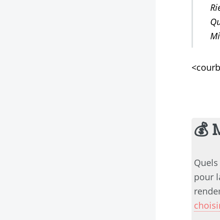
Ri
Qu
Mi
<courb
💰 
Quels 
pour l
rendem
choisi