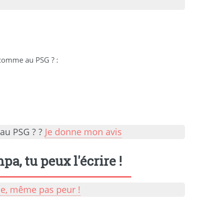
 comme au PSG ?
:
 au PSG ? ?
Je donne mon avis
a, tu peux l'écrire !
lle, même pas peur !