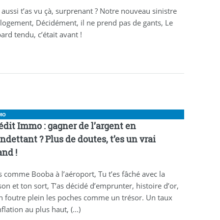
 aussi t’as vu çà, surprenant ? Notre nouveau sinistre
logement, Décidément, il ne prend pas de gants, Le
bard tendu, c’était avant !
MO
édit Immo : gagner de l’argent en
endettant ? Plus de doutes, t’es un vrai
and !
s comme Booba à l’aéroport, Tu t’es fâché avec la
son et ton sort, T’as décidé d’emprunter, histoire d’or,
n foutre plein les poches comme un trésor. Un taux
nflation au plus haut, (...)