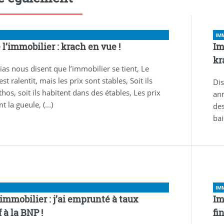
IM
 l’immobilier : krach en vue !
Im
kr
as nous disent que l’immobilier se tient, Le
t ralentit, mais les prix sont stables, Soit ils
Dis
hos, soit ils habitent dans des étables, Les prix
ann
t la gueule, (...)
des
bai
IM
 immobilier : j’ai emprunté à taux
Im
 à la BNP !
fi