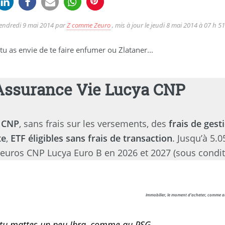
endredi 9 mai 2014
par
Z comme Zeuro
, mis à jour le
jeudi 8 mai 2014 à 07 h 5
i tu as envie de te faire enfumer ou Zlataner...
Assurance Vie Lucya CNP
 CNP
, sans frais sur les versements, des
frais de gest
te
,
ETF éligibles sans frais de transaction
. Jusqu’à 5.
euros CNP Lucya Euro B en 2026 et 2027 (sous condit
Immobilier, le moment d’acheter, comme a
 tu mattes un peu Ibra, comme au PSG,