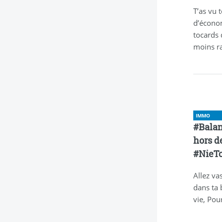
T’as vu t
d’économ
tocards 
moins r
IMMO
#Balan
hors de
#NieT
Allez va
dans ta 
vie, Pou