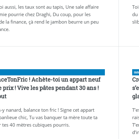
oi aussi, les taux sont au tapis, Une sale affaire
Toi
ie pourrie chez Draghi, Du coup, pour les
du 
de la finance, çà rend le jambon beurre un peu
sli
ance.
IM
ceTonFric ! Achète-toi un appart neuf
Cr
 prix ! Vive les pâtes pendant 30 ans !
s’
out
gl
s-y nanard, balance ton fric ! Signe cet appart
T’e
banlieue chic, Tu vas banquer ta mère toute ta
rai
r tes 40 mètres cubiques pourris.
T’e
d’i