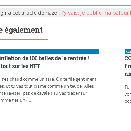
gir à cet article de naze :
J'y vais, je publie ma bafoui
re également
CO
nflation de 100 balles de la rentrée !
CO
tout sur les NFT !
fi
ni
i t’es chaud comme un taré, On te file gentiment
es, Et tu vas tout cramé comme un teubé, Allez
Tu 
r te raviser, pas de cavale ! Tu vas trader sur
ven
omme t’es un (...)
bee