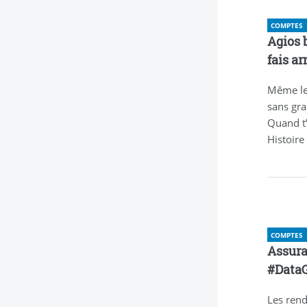
COMPTES
Agios b
fais a
Même les
sans gra
Quand t’
Histoire 
COMPTES
Assura
#DataG
Les rend