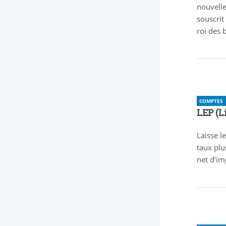
nouvelle
souscrit
roi des b
COMPTES
LEP (L
Laisse l
taux plus
net d’im