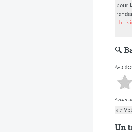
pour l
rendem
choisi
🔍 B
Avis des
Aucun av
👉 Vot
Un t