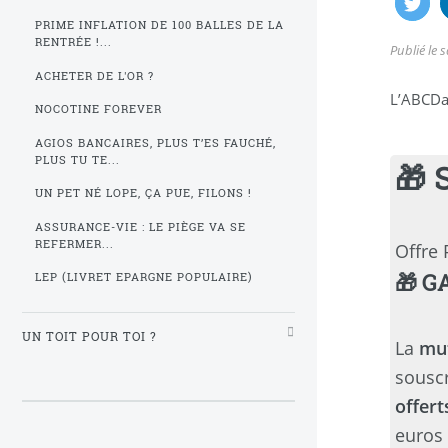
PRIME INFLATION DE 100 BALLES DE LA
RENTRÉE !...
Publié le
s
ACHETER DE L'OR ?
L’ABCDai
NOCOTINE FOREVER
AGIOS BANCAIRES, PLUS T’ES FAUCHÉ,
PLUS TU TE...
🎁 
UN PET NÉ LOPE, ÇA PUE, FILONS !
ASSURANCE-VIE : LE PIÈGE VA SE
REFERMER...
Offre 
🎁 GA
LEP (LIVRET EPARGNE POPULAIRE)
UN TOIT POUR TOI ?
La
mu
souscr
offerts
euros