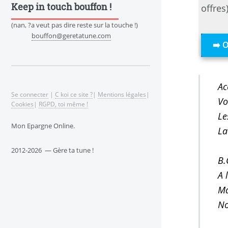
Keep in touch bouffon !
offres
(nan, ?a veut pas dire reste sur la touche !)
bouffon@geretatune.com
➡️ 
Ac
Se connecter
|
C koi ce site ?
|
Mentions légales
|
Vo
Cookies
|
RGPD, toi même !
Le
Mon Epargne Online.
La
2012-2026 — Gère ta tune !
B.
A 
Ma
No