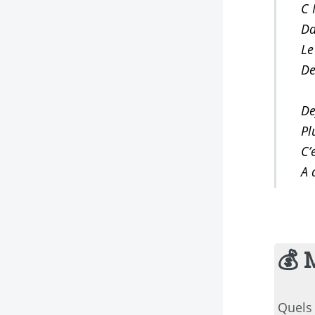
C 
Da
De
De
Pl
C’
A 
💰 
Quels 