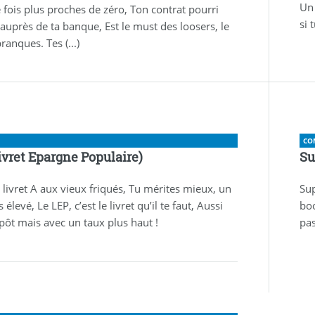
Un 
 fois plus proches de zéro, Ton contrat pourri
si 
 auprès de ta banque, Est le must des loosers, le
ranques. Tes (...)
CO
ivret Epargne Populaire)
Su
e livret A aux vieux friqués, Tu mérites mieux, un
Sup
 élevé, Le LEP, c’est le livret qu’il te faut, Aussi
boo
pôt mais avec un taux plus haut !
pas