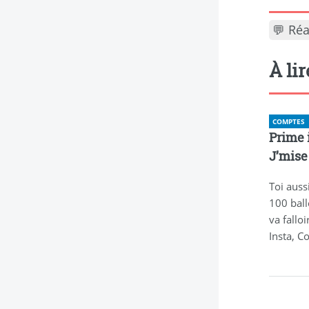
💬 Réa
À li
COMPTES
Prime i
J’mise 
Toi auss
100 ball
va falloi
Insta, C