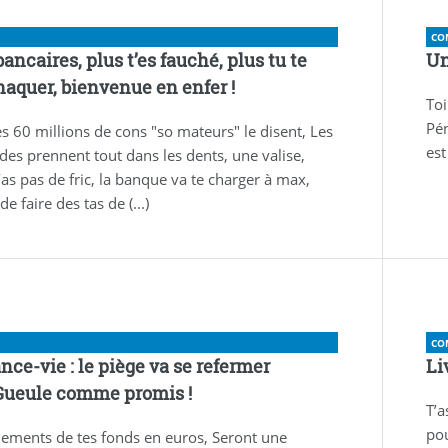
CO
ancaires, plus t’es fauché, plus tu te
Un
rnaquer, bienvenue en enfer !
Toi
Pén
 60 millions de cons "so mateurs" le disent, Les
est
des prennent tout dans les dents, une valise,
as pas de fric, la banque va te charger à max,
de faire des tas de (...)
CO
nce-vie : le piège va se refermer
Li
ueule comme promis !
T’a
pou
ements de tes fonds en euros, Seront une