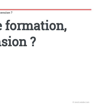
cension ?
 formation,
nsion ?
© stock.adobe.com