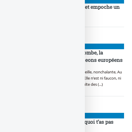
PIGEONS
ETF DealFit : soulève de la fonte, et empoche un
max de tunes sans honte
PIGEONS
Taux de la BCE : ni faucon, ni colombe, la
chouette de la BCE endort les pigeons européens
Dans l’ombre des tours d’acier, la chouette veille, nonchalante, Au
cœur de l’Europe, sa sagesse est constante. Elle n’est ni faucon, ni
colombe, mais une voix à part, Dans le tumulte des (...)
PIGEONS
Fonds obligataires doigtés, pourquoi t’as pas
encore craqué ?