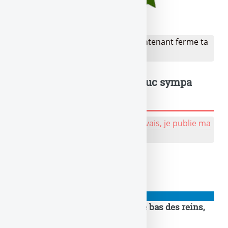
(
4.98
/
5
sur 1 avis)
👉 Votre avis sur Ok Google ! Maintenant ferme ta
gueule ! ?
Je donne mon avis
Un truc à dire ? Même un truc sympa
sympa, tu peux l'écrire !
💬 Réagir à cet article de naze :
J'y vais, je publie ma
bafouille, même pas peur !
À lire également
PIGEONS
IPO à la Musk : SpaceXXL dans le bas des reins,
un enfumage malin