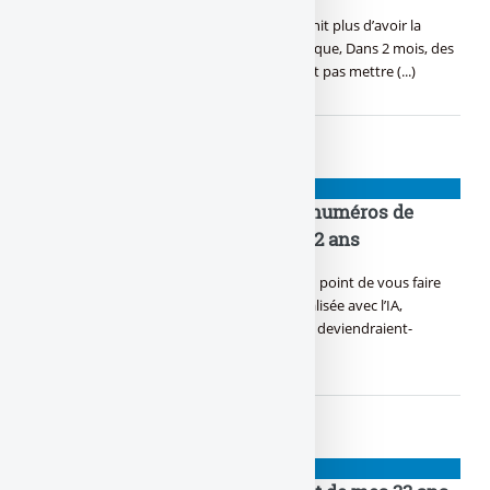
L’IPO de SpaceX est historique, Musk n’en finit plus d’avoir la
trique, Tous ces tocards se sont enfler, magique, Dans 2 mois, des
millionnaires par dizaine, Sur leurs dos, fallait pas mettre (...)
PIGEONS
ChatGPT aurait soufflé les bons numéros de
l’Euromillions à un Parisien de 22 ans
ChatGPT n’en finit plus de séduire... Jusqu’au point de vous faire
devenir riche. Les promesses de richesse réalisée avec l’IA,
largement diffusées sur les réseaux sociaux, deviendraient-
elles (...)
PIGEONS