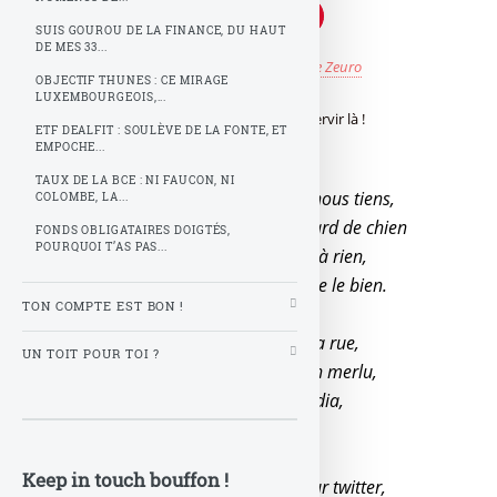
SUIS GOUROU DE LA FINANCE, DU HAUT
DE MES 33...
Publié le
jeudi 20 novembre 2014
par
Z comme Zeuro
OBJECTIF THUNES : CE MIRAGE
LUXEMBOURGEOIS,...
Ok Google ! Wikipédia, faut arrêter de s’en servir là !
ETF DEALFIT : SOULÈVE DE LA FONTE, ET
EMPOCHE...
TAUX DE LA BCE : NI FAUCON, NI
Société de consommation, quand tu nous tiens,
COLOMBE, LA...
C’est vraiment pathos comme un regard de chien
FONDS OBLIGATAIRES DOIGTÉS,
POURQUOI T’AS PAS...
Ces nouvelles technos, qui ne servent à rien,
Ferait mieux de vaincre le cancer, faire le bien.
TON COMPTE EST BON !
Ok google, nous devrions faire dans la rue,
UN TOIT POUR TOI ?
Pour avoir l’air total mytho comme un merlu,
Tout ça pour avoir les infos de wikipédia,
Bourré de conneries, préjugés et .
Keep in touch bouffon !
Ce serait un peu comme s’informer sur twitter,