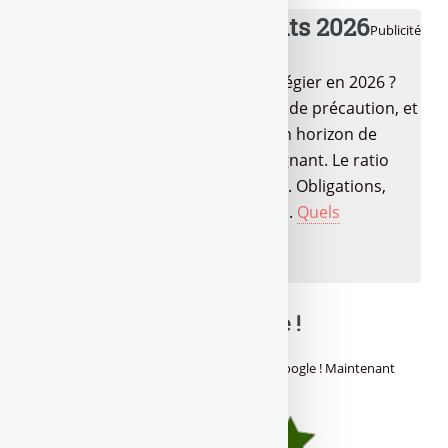
💰 Meilleurs placements 2026
Publicité
Quels sont les placements à privilégier en 2026 ?
LEP, Livret A/LDDS pour l’épargne de précaution, et
pour la suite ? Tout dépend de ton horizon de
placement et de ton profil d’épargnant. Le ratio
rendement/risque passé au crible. Obligations,
fonds datés, produits structurés,...
Quels
placements choisir en 2026 ?
🔍 Balance ta note mon pote !
Avis des lecteurs de
Gère ta tune !
sur
Ok Google ! Maintenant
ferme ta gueule !
: