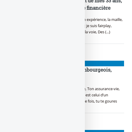
Suis gourou de la finance, du haut de mes 33 ans,
revenus passifs et indépendance financière
Les revenus passifs, c’est mon kiff, Avec mon expérience, la maille,
tu vas palper, J’ai écrit un bouquin, tellement je suis fairplay,
L’indépendance financière, j’vais te montrer la voie, Des (...)
PIGEONS
Objectif thunes : ce mirage luxembourgeois,
l’assurance-vie des bourgeois
Craintes en France, t’as peur pour ton flouze, Ton assurance-vie,
tu la gardes au Luxembourg, Mais ton choix est celui d’un
barbouze, Contrat de droit français, à chaque fois, tu te goures