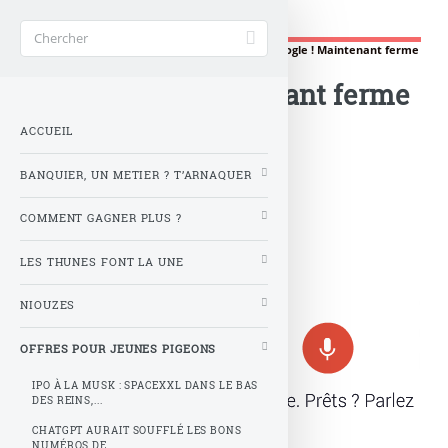
Gère ta tune !
Accueil
>
OFFRES POUR JEUNES PIGEONS
>
Ok Google ! Maintenant ferme
ta gueule !
Ok Google ! Maintenant ferme
ta gueule !
ACCUEIL
BANQUIER, UN METIER ? T’ARNAQUER
Les Ok Google, pleins les bottes,
COMMENT GAGNER PLUS ?
Cette pub, peut pas faire plus sotte,
Ok Google, pour lancer wikipédia,
Faut vraiment être naze comme Nabilla.
LES THUNES FONT LA UNE
NIOUZES
© stock.adobe.com
OFFRES POUR JEUNES PIGEONS
IPO À LA MUSK : SPACEXXL DANS LE BAS
DES REINS,...
CHATGPT AURAIT SOUFFLÉ LES BONS
NUMÉROS DE...