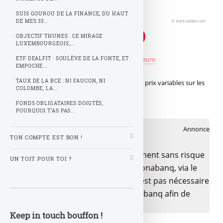
SUIS GOUROU DE LA FINANCE, DU HAUT
© stock.adobe.com
DE MES 33...
OBJECTIF THUNES : CE MIRAGE
LUXEMBOURGEOIS,...
Publié le
vendredi 24 mai 2013
par
Z comme Zeuro
ETF DEALFIT : SOULÈVE DE LA FONTE, ET
EMPOCHE...
TAUX DE LA BCE : NI FAUCON, NI
Une nouvelle enquête sur des arnaques aux prix variables sur les
COLOMBE, LA...
billets d’avions
FONDS OBLIGATAIRES DOIGTÉS,
POURQUOI T’AS PAS...
🎁 Bon plan épargne
Annonce
TON COMPTE EST BON !
Bénéficiez de cette offre de placement sans risque
UN TOIT POUR TOI ?
pour votre épargne, auprès de Monabanq, via le
compte rémunéré Rentabilis. Il n’est pas nécessaire
d’ouvrir un compte courant Monabanq afin de
pouvoir en bénéficier.
Keep in touch bouffon !