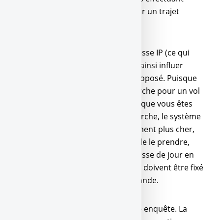
régulièrement des recherches pour un trajet
donné.
Le système a enregistré votre adresse IP (ce qui
identifie votre ordinateur) et peut ainsi influer
directement sur le prix du billet proposé. Puisque
vous avez déjà effectué une recherche pour un vol
Paris-Madrid hier, c’est forcément que vous êtes
intéressé. A votre prochaine recherche, le système
pourra vous le proposer sensiblement plus cher,
vous serez alors davantage tenté de le prendre,
pensant que le prix évolue à la hausse de jour en
jour. Or, il n’en est rien, car les prix doivent être fixé
en fonction de l’offre et de la demande.
La CNIL a ouvert officiellement une enquête. La