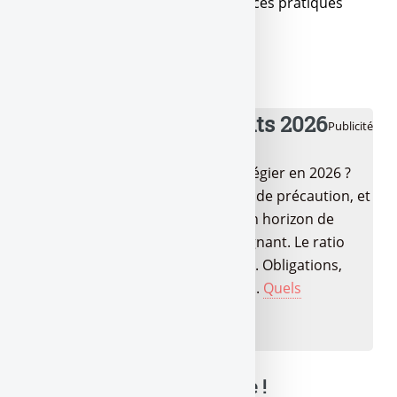
DGGCCRF enquête également sur ces pratiques
pour le moins dégueulasse.
💰 Meilleurs placements 2026
Publicité
Quels sont les placements à privilégier en 2026 ?
LEP, Livret A/LDDS pour l’épargne de précaution, et
pour la suite ? Tout dépend de ton horizon de
placement et de ton profil d’épargnant. Le ratio
rendement/risque passé au crible. Obligations,
fonds datés, produits structurés,...
Quels
placements choisir en 2026 ?
🔍 Balance ta note mon pote !