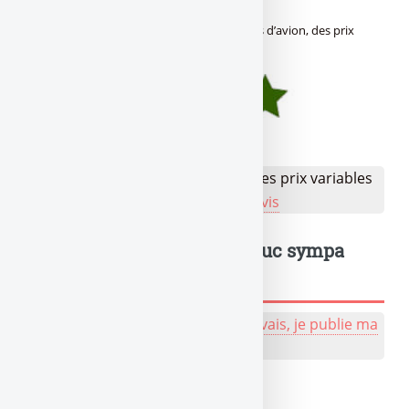
Avis des lecteurs de
Gère ta tune !
sur
Billets d’avion, des prix
variables et toujours les mêmes couillons
:
(
4.98
/
5
sur 1 avis)
👉 Votre avis sur Billets d'avion, des prix variables
et toujours les... ?
Je donne mon avis
Un truc à dire ? Même un truc sympa
sympa, tu peux l'écrire !
💬 Réagir à cet article de naze :
J'y vais, je publie ma
bafouille, même pas peur !
À lire également