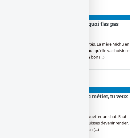
PIGEONS
Fonds obligataires doigtés, pourquoi t’as pas
encore craqué ?
C’est la tendance, ces fonds obligataires doigtés, La mère Michu en
veut dans son assurance-vie à frais serrés, Sauf qu’elle va choisir ce
que lui dit son banquier, Il va lui proposer un bon (...)
PIGEONS
En 2026, tu as trouvé ton nouveau métier, tu veux
devenir rentier !
Quelques cryptos par ci par là, Pas de quoi fouetter un chat, Faut
que le blé commence à rentrer, Pur que tu puisses devenir rentier.
Ce n’est pas vraiment sorcier, Suffit d’être bien (...)