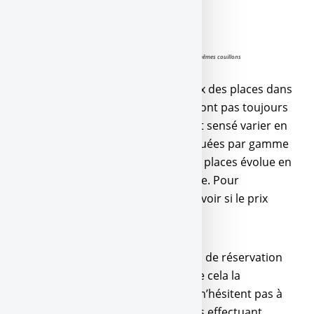
Billets d’avion, des prix variables et toujours les mêmes couillons
Nous l’avons tous constaté, les prix des places dans
un TGV ou pour un vol donné ne sont pas toujours
les mêmes. Pour le train, le prix est sensé varier en
fonction du nombre de places allouées par gamme
de prix. Pour les avions, le prix des places évolue en
fonction de l’offre et de la demande. Pour
l’internaute, il est impossible de savoir si le prix
proposé est correct, ou pas.
Certains pensent que les systèmes de réservation
optimisent encore un peu plus que cela la
réservation des billets en ligne, et n’hésitent pas à
augmenter les prix aux internautes effectuant