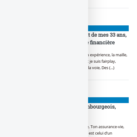
PIGEONS
Suis gourou de la finance, du haut de mes 33 ans,
revenus passifs et indépendance financière
Les revenus passifs, c’est mon kiff, Avec mon expérience, la maille,
tu vas palper, J’ai écrit un bouquin, tellement je suis fairplay,
L’indépendance financière, j’vais te montrer la voie, Des (...)
PIGEONS
Objectif thunes : ce mirage luxembourgeois,
l’assurance-vie des bourgeois
Craintes en France, t’as peur pour ton flouze, Ton assurance-vie,
tu la gardes au Luxembourg, Mais ton choix est celui d’un