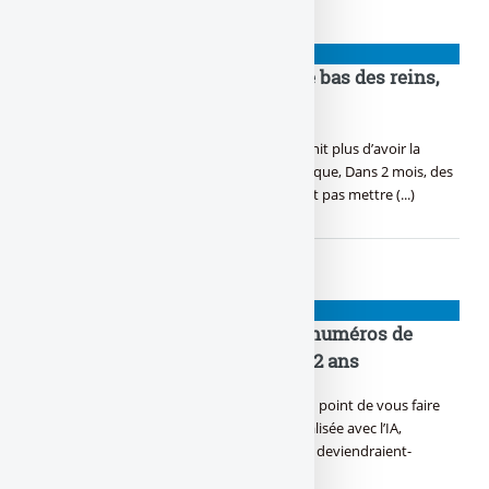
PIGEONS
IPO à la Musk : SpaceXXL dans le bas des reins,
un enfumage malin
L’IPO de SpaceX est historique, Musk n’en finit plus d’avoir la
trique, Tous ces tocards se sont enfler, magique, Dans 2 mois, des
millionnaires par dizaine, Sur leurs dos, fallait pas mettre (...)
PIGEONS
ChatGPT aurait soufflé les bons numéros de
l’Euromillions à un Parisien de 22 ans
ChatGPT n’en finit plus de séduire... Jusqu’au point de vous faire
devenir riche. Les promesses de richesse réalisée avec l’IA,
largement diffusées sur les réseaux sociaux, deviendraient-
elles (...)