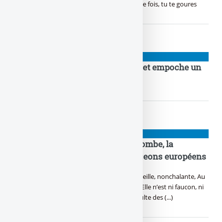
barbouze, Contrat de droit français, à chaque fois, tu te goures
PIGEONS
ETF DealFit : soulève de la fonte, et empoche un
max de tunes sans honte
PIGEONS
Taux de la BCE : ni faucon, ni colombe, la
chouette de la BCE endort les pigeons européens
Dans l’ombre des tours d’acier, la chouette veille, nonchalante, Au
cœur de l’Europe, sa sagesse est constante. Elle n’est ni faucon, ni
colombe, mais une voix à part, Dans le tumulte des (...)