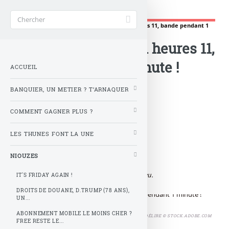
Gère ta tune !
Accueil
>
NIOUZES
>
Single Day : 11/11 à 11 heures 11, bande pendant 1
minute ! (enfin si tu (...)
Single Day : 11/11 à 11 heures 11,
bande pendant 1 minute !
ACCUEIL
(enfin si tu peux...)
BANQUIER, UN METIER ? T’ARNAQUER
COMMENT GAGNER PLUS ?
T’es un grand poète !
Tous les 11 novembre, tu fouettes,
LES THUNES FONT LA UNE
Va falloir encore montrer à pépette,
Rester droit, sans faire la girouette,
NIOUZES
Single day, c’est le jour des besogneux,
Celui des célibataires, 5 contre 1, ça aide un peu.
IT'S FRIDAY AGAIN !
DROITS DE DOUANE, D.TRUMP (78 ANS),
UN...
ABONNEMENT MOBILE LE MOINS CHER ?
SINGLE DAY, TOUS LES 11 NOVEMBRE, C’EST LE MÊME DÉLIRE © STOCK.ADOBE.COM
FREE RESTE LE...