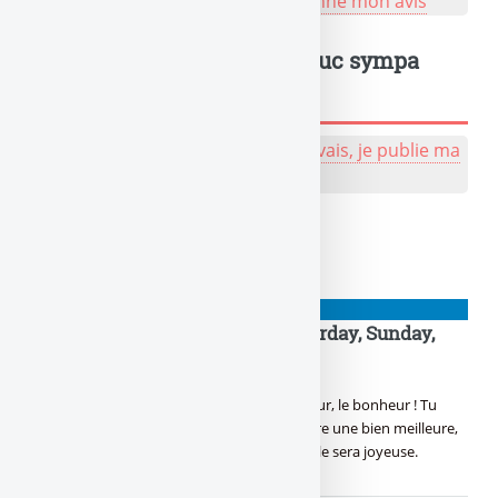
bande pendant 1 minute... ?
Je donne mon avis
Un truc à dire ? Même un truc sympa
sympa, tu peux l'écrire !
💬 Réagir à cet article de naze :
J'y vais, je publie ma
bafouille, même pas peur !
À lire également
NIOUZES
TGIF : it’s Friday again then Saturday, Sunday,
What !
NOUVEAUTÉ !
Yes ! C’est vendredi ! Le bon jour, le bonheur ! Tu
pouvoir relâcher la pression, Pour en prendre une bien meilleure,
Dès ce soir, avec la tireuse, Rien de mieux, elle sera joyeuse.