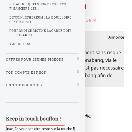
PUTACLIC : QUELS SONT LES SITES
FINANCIERS LES...
BITCOIN, ETHEREUM : LA BOUILLOIRE
Publié le
jeudi 11 novembre 2021
par
Z comme Zeuro
CRYPTOS EST...
POURQUOI CHRISTINE LAGARDE DOIT-
🎁 Bon plan épargne
ELLE TRANCHER...
Annonce
T'AS TOUT SU
Bénéficiez de cette offre de placement sans risque
pour votre épargne, auprès de Monabanq, via le
OFFRES POUR JEUNES PIGEONS
compte rémunéré Rentabilis. Il n’est pas nécessaire
TON COMPTE EST BON !
d’ouvrir un compte courant Monabanq afin de
pouvoir en bénéficier.
UN TOIT POUR TOI ?
Notre société consumériste est débile,
Le 11 novembre, c’est le single day,
Le jour des célibataires, en quête d’idylle,
Keep in touch bouffon !
Un attrape couillons qui te plaît.
(nan, ?a veut pas dire reste sur la touche !)