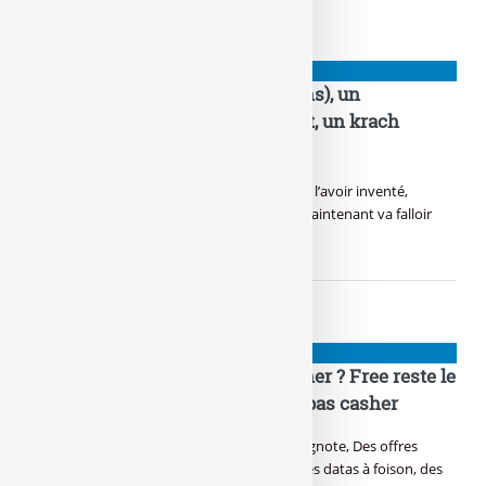
NIOUZES
Droits de douane, D.Trump (78 ans), un
revirement prévu depuis le début, un krach
boursier obtenu
Trump fait parler la poudre, Sans clairement l’avoir inventé,
Beaucoup pensent encore qu’il est teubé, Maintenant va falloir
bosser pour le recoudre !
NIOUZES
Abonnement mobile le moins cher ? Free reste le
meilleur, à 2 € / mois, et ce n’est pas casher
Y a du forfait qui se bouscule, du deal qui clignote, Des offres
d’abonnement qui te promettent la côte. Des datas à foison, des