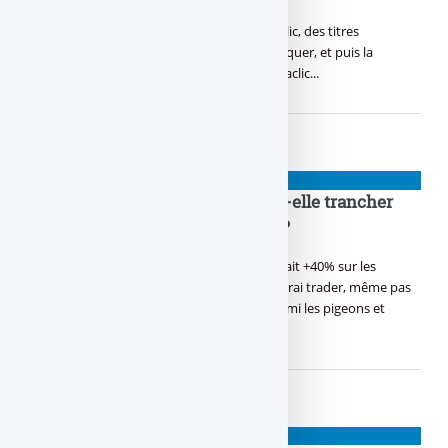
Ils font le plus d’audience, ces sites de putaclic, des titres
trompeurs ou de manipulation, t’inciter à cliquer, et puis la
déception, voici la liste des sites les plus putaclic...
NIOUZES
Pourquoi Christine Lagarde doit-elle trancher
entre les faux cons et les autres ?
Toi aussi la finance, c’est ton domaine, T’as fait +40% sur les
cryptos en une semaine, Tu te dis, j’suis un vrai trader, même pas
peur, Mais quand Lagarde doit trancher parmi les pigeons et
les (...)
NIOUZES