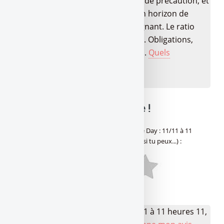
LEP, Livret A/LDDS pour l’épargne de précaution, et
pour la suite ? Tout dépend de ton horizon de
placement et de ton profil d’épargnant. Le ratio
rendement/risque passé au crible. Obligations,
fonds datés, produits structurés,...
Quels
placements choisir en 2026 ?
🔍 Balance ta note mon pote !
Avis des lecteurs de
Gère ta tune !
sur
Single Day : 11/11 à 11
heures 11, bande pendant 1 minute ! (enfin si tu peux...)
:
Aucun avis
👉 Votre avis sur Single Day : 11/11 à 11 heures 11,