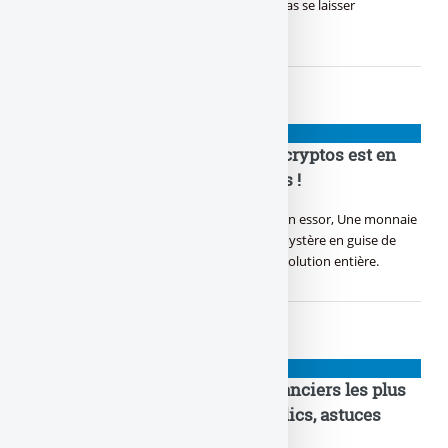
appels illimités, C’est l’heure du choix, faut pas se laisser
malmener.
NIOUZES
Bitcoin, Ethereum : la bouilloire cryptos est en
marche ! Gaffe aux long squeezes !
Dans le monde numérique, Bitcoin prend son essor, Une monnaie
virtuelle, un trésor sans frontière. Satoshi, mystère en guise de
créateur en or, Crypté dans l’ombre, une révolution entière.
NIOUZES
Putaclic : quels sont les sites financiers les plus
racoleurs ? Top 10 des pièges à clics, astuces
bidons, appâts à gogos