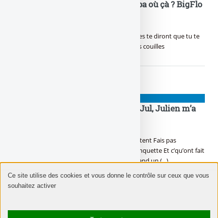
Si j’étais pas là, mais t’es où ? Papa où çà ? BigFlo
et Oli nous ont réunis !
Dans la vie, certains seront contre toi D’autres te diront que tu te
trompes Eh beh tu sais quoi ? On s’en bat les couilles
NIOUZES
T’as tout su, Jul, Julien a tout vu, Jul, Julien m’a
rit, Jul t’as tout dit !
En c’moment c’est Findus, la police ils enquêtent Fais pas
d’boulettes dans l’Urus, elle coûte cher la banquette Et c’qu’ont fait
les alloc’, t’inquiète, j’les ai en tête Ici si on t’rend un (...)
Ce site utilise des cookies et vous donne le contrôle sur ceux que vous
souhaitez activer
NIOUZES