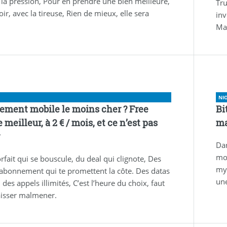
 la pression, Pour en prendre une bien meilleure,
Tru
oir, avec la tireuse, Rien de mieux, elle sera
inv
Mai
NI
ment mobile le moins cher ? Free
Bi
e meilleur, à 2 € / mois, et ce n’est pas
ma
r
Da
mon
orfait qui se bouscule, du deal qui clignote, Des
mys
’abonnement qui te promettent la côte. Des datas
une
 des appels illimités, C’est l’heure du choix, faut
aisser malmener.