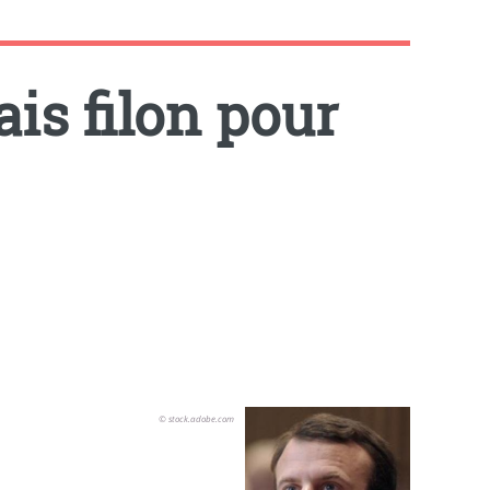
is filon pour
© stock.adobe.com