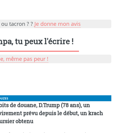
 ou tacron ? ?
Je donne mon avis
a, tu peux l'écrire !
lle, même pas peur !
OUZES
oits de douane, D.Trump (78 ans), un
virement prévu depuis le début, un krach
ursier obtenu