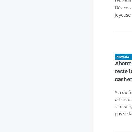
relâcher
Dès ce s
joyeuse.
NIOUZES
Abonne
reste l
cashe
Y a du f
offres d
à foison,
pas se l