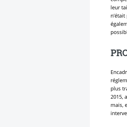
leur ta
n’était
égaleme
possibl
PRO
Encadre
régleme
plus tr
2015, a
mais, 
interve