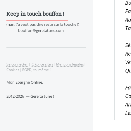
Bo
Fa
Keep in touch bouffon !
Au
(nan, ?a veut pas dire reste sur la touche !)
Ta
bouffon@geretatune.com
Sé
Re
Ve
Se connecter
|
C koi ce site ?
|
Mentions légales
|
Qu
Cookies
|
RGPD, toi même !
Mon Epargne Online.
Fa
Co
2012-2026 — Gère ta tune !
Ar
Le