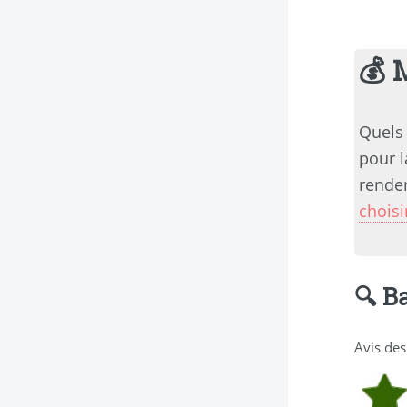
💰 
Quels 
pour l
rendem
choisi
🔍 B
Avis des