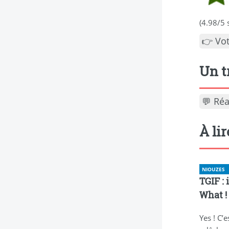
(
4.98
/
5
s
👉 Vot
Un t
💬 Réa
À li
NIOUZES
TGIF :
What !
Yes ! C’