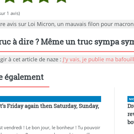
ur 1 avis)
re avis sur Loi Micron, un mauvais filon pour macron
ruc à dire ? Même un truc sympa symp
gir à cet article de naze :
J'y vais, je publie ma bafoui
re également
NI
 it’s Friday again then Saturday, Sunday,
Dr
re
bo
est vendredi ! Le bon jour, le bonheur ! Tu pouvoir