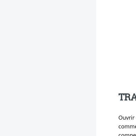
TRA
Ouvrir les c
commer
compen