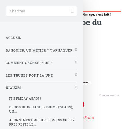
Gère ta tune !
Accueil
>
NIOUZES
>
Inversion de la courbe du chômage, c’est fait !
Inversion de la courbe du
chômage, c’est fait !
ACCUEIL
BANQUIER, UN METIER ? T’ARNAQUER
Hollande l’avait promis,
La courbe du chômage inversée,
COMMENT GAGNER PLUS ?
Naïf que tu es tu as voté,
J’espère que maintenant tu as compris.
LES THUNES FONT LA UNE
NIOUZES
© stock.adobe.com
IT'S FRIDAY AGAIN !
DROITS DE DOUANE, D.TRUMP (78 ANS),
UN...
Publié le
jeudi 28 novembre 2013
par
Z comme Zeuro
ABONNEMENT MOBILE LE MOINS CHER ?
FREE RESTE LE...