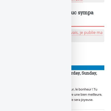
Un truc à dire ? Même un truc sympa
sympa, tu peux l'écrire !
💬 Réagir à cet article de naze :
J'y vais, je publie ma
bafouille, même pas peur !
À lire également
NIOUZES
TGIF : it’s Friday again then Saturday, Sunday,
What !
NOUVEAUTÉ !
Yes ! C’est vendredi ! Le bon jour, le bonheur ! Tu
pouvoir relâcher la pression, Pour en prendre une bien meilleure,
Dès ce soir, avec la tireuse, Rien de mieux, elle sera joyeuse.