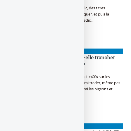
Ils font le plus d’audience, ces sites de putaclic, des titres
trompeurs ou de manipulation, t’inciter à cliquer, et puis la
déception, voici la liste des sites les plus putaclic...
NIOUZES
Pourquoi Christine Lagarde doit-elle trancher
entre les faux cons et les autres ?
Toi aussi la finance, c’est ton domaine, T’as fait +40% sur les
cryptos en une semaine, Tu te dis, j’suis un vrai trader, même pas
peur, Mais quand Lagarde doit trancher parmi les pigeons et
les (...)
NIOUZES