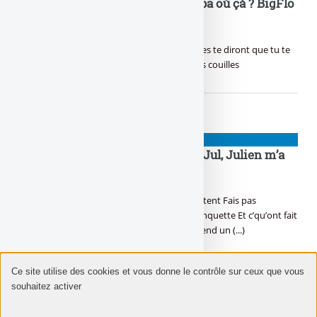
Si j’étais pas là, mais t’es où ? Papa où çà ? BigFlo
et Oli nous ont réunis !
Dans la vie, certains seront contre toi D’autres te diront que tu te
trompes Eh beh tu sais quoi ? On s’en bat les couilles
NIOUZES
T’as tout su, Jul, Julien a tout vu, Jul, Julien m’a
rit, Jul t’as tout dit !
En c’moment c’est Findus, la police ils enquêtent Fais pas
d’boulettes dans l’Urus, elle coûte cher la banquette Et c’qu’ont fait
les alloc’, t’inquiète, j’les ai en tête Ici si on t’rend un (...)
Ce site utilise des cookies et vous donne le contrôle sur ceux que vous
souhaitez activer
NIOUZES