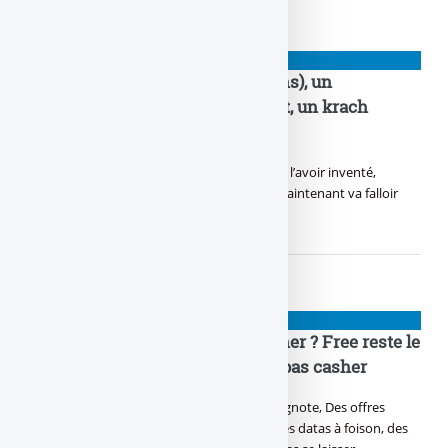
NIOUZES
Droits de douane, D.Trump (78 ans), un
revirement prévu depuis le début, un krach
boursier obtenu
Trump fait parler la poudre, Sans clairement l’avoir inventé,
Beaucoup pensent encore qu’il est teubé, Maintenant va falloir
bosser pour le recoudre !
NIOUZES
Abonnement mobile le moins cher ? Free reste le
meilleur, à 2 € / mois, et ce n’est pas casher
Y a du forfait qui se bouscule, du deal qui clignote, Des offres
d’abonnement qui te promettent la côte. Des datas à foison, des