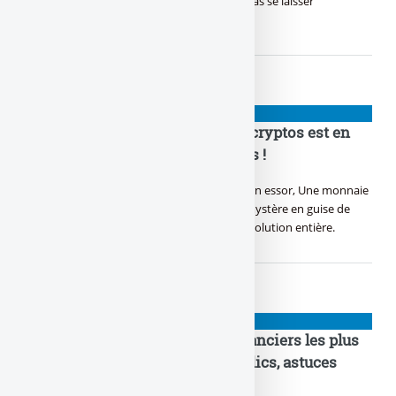
appels illimités, C’est l’heure du choix, faut pas se laisser
malmener.
NIOUZES
Bitcoin, Ethereum : la bouilloire cryptos est en
marche ! Gaffe aux long squeezes !
Dans le monde numérique, Bitcoin prend son essor, Une monnaie
virtuelle, un trésor sans frontière. Satoshi, mystère en guise de
créateur en or, Crypté dans l’ombre, une révolution entière.
NIOUZES
Putaclic : quels sont les sites financiers les plus
racoleurs ? Top 10 des pièges à clics, astuces
bidons, appâts à gogos