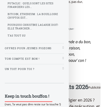
Point suivant, ce sera la réduction de la dette, pas dur,
PUTACLIC : QUELS SONT LES SITES
supprimons les retraites !
FINANCIERS LES...
BITCOIN, ETHEREUM : LA BOUILLOIRE
CRYPTOS EST...
POURQUOI CHRISTINE LAGARDE DOIT-
ELLE TRANCHER...
Inversion de la courbe du chômage, c’est fait !
T'AS TOUT SU
Inverser la courbe du chômage, Hollande a du bon,
Suffisait d’y penser, le chef a toujours raison,
OFFRES POUR JEUNES PIGEONS
C’est bien lui qui décide de ce qui est bon,
TON COMPTE EST BON !
Faut pas se demander la faute à qui, pauv’ con !
UN TOIT POUR TOI ?
💰 Meilleurs placements 2026
Publicité
Keep in touch bouffon !
Quels sont les placements à privilégier en 2026 ?
(nan, ?a veut pas dire reste sur la touche !)
LEP, Livret A/LDDS pour l’épargne de précaution, et