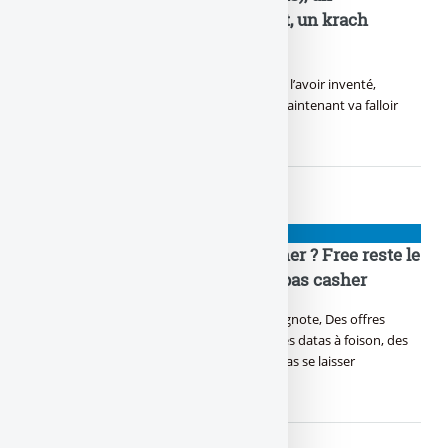
revirement prévu depuis le début, un krach
boursier obtenu
Trump fait parler la poudre, Sans clairement l’avoir inventé,
Beaucoup pensent encore qu’il est teubé, Maintenant va falloir
bosser pour le recoudre !
NIOUZES
Abonnement mobile le moins cher ? Free reste le
meilleur, à 2 € / mois, et ce n’est pas casher
Y a du forfait qui se bouscule, du deal qui clignote, Des offres
d’abonnement qui te promettent la côte. Des datas à foison, des
appels illimités, C’est l’heure du choix, faut pas se laisser
malmener.