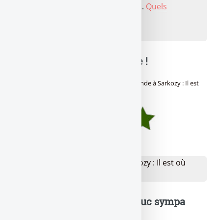
fonds datés, produits structurés,...
Quels
placements choisir en 2026 ?
🔍 Balance ta note mon pote !
Avis des lecteurs de
Gère ta tune !
sur
Hollande à Sarkozy : Il est
où l’avion ?
:
(
4.98
/
5
sur 1 avis)
👉 Votre avis sur Hollande à Sarkozy : Il est où
l'avion ? ?
Je donne mon avis
Un truc à dire ? Même un truc sympa
sympa, tu peux l'écrire !