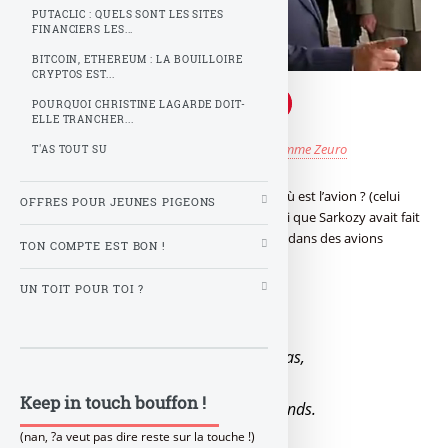
PUTACLIC : QUELS SONT LES SITES
FINANCIERS LES...
BITCOIN, ETHEREUM : LA BOUILLOIRE
CRYPTOS EST...
POURQUOI CHRISTINE LAGARDE DOIT-
ELLE TRANCHER...
Publié le
mercredi 11 décembre 2013
par
Z comme Zeuro
T'AS TOUT SU
A l’aéroport, Hollande demande à Sarkozy où est l’avion ? (celui
OFFRES POUR JEUNES PIGEONS
que Hollande doit utiliser, le même que celui que Sarkozy avait fait
acheté pour lui...). Les deux hommes volant dans des avions
TON COMPTE EST BON !
séparés. Economie oblige...sic.
UN TOIT POUR TOI ?
Au départ de l’Adieu à Madiba,
Nos deux compères se saluent bien bas,
Hollande se demande où est l’avion,
Keep in touch bouffon !
Que Sarkozy a fait acheté avec nos ronds.
(nan, ?a veut pas dire reste sur la touche !)