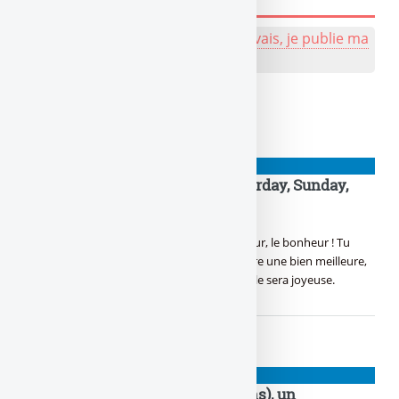
💬 Réagir à cet article de naze :
J'y vais, je publie ma
bafouille, même pas peur !
À lire également
NIOUZES
TGIF : it’s Friday again then Saturday, Sunday,
What !
NOUVEAUTÉ !
Yes ! C’est vendredi ! Le bon jour, le bonheur ! Tu
pouvoir relâcher la pression, Pour en prendre une bien meilleure,
Dès ce soir, avec la tireuse, Rien de mieux, elle sera joyeuse.
NIOUZES
Droits de douane, D.Trump (78 ans), un