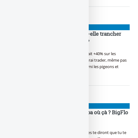
NIOUZES
Pourquoi Christine Lagarde doit-elle trancher
entre les faux cons et les autres ?
Toi aussi la finance, c’est ton domaine, T’as fait +40% sur les
cryptos en une semaine, Tu te dis, j’suis un vrai trader, même pas
peur, Mais quand Lagarde doit trancher parmi les pigeons et
les (...)
NIOUZES
Si j’étais pas là, mais t’es où ? Papa où çà ? BigFlo
et Oli nous ont réunis !
Dans la vie, certains seront contre toi D’autres te diront que tu te