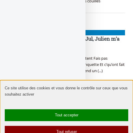
trompes Eh beh tu sais quoi ? On s’en bat les couilles
NIOUZES
T’as tout su, Jul, Julien a tout vu, Jul, Julien m’a
rit, Jul t’as tout dit !
En c’moment c’est Findus, la police ils enquêtent Fais pas
d’boulettes dans l’Urus, elle coûte cher la banquette Et c’qu’ont fait
les alloc’, t’inquiète, j’les ai en tête Ici si on t’rend un (...)
Ce site utilise des cookies et vous donne le contrôle sur ceux que vous
souhaitez activer
NIOUZES
Ma génération ? Elle a pris un coup de vieux
Tout accepter
Toi aussi t’a pris un coup de vieux, Au moins t’es pas encore
bigleux, Tiens mattes les paroles de BigFlo & Oli, T’as aussi Julien
Tout refuser