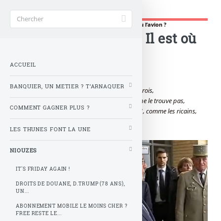
Gère ta tune !
Accueil
>
NIOUZES
>
Hollande à Sarkozy : Il est où l’avion ?
Hollande à Sarkozy : Il est où
l’avion ?
ACCUEIL
BANQUIER, UN METIER ? T’ARNAQUER
Au royaume des bouffons, les présidents sont rois,
Voici que le notre, sur le tarmac de l’aéroport, ne le trouve pas,
COMMENT GAGNER PLUS ?
Notre avion payé à coup de millions, Air force 1, comme les ricains,
Hollande demande à Sarkozy où est le sein...
LES THUNES FONT LA UNE
© stock.adobe.com
NIOUZES
IT'S FRIDAY AGAIN !
DROITS DE DOUANE, D.TRUMP (78 ANS),
UN...
ABONNEMENT MOBILE LE MOINS CHER ?
FREE RESTE LE...