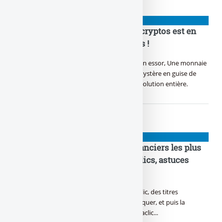
NIOUZES
Bitcoin, Ethereum : la bouilloire cryptos est en
marche ! Gaffe aux long squeezes !
Dans le monde numérique, Bitcoin prend son essor, Une monnaie
virtuelle, un trésor sans frontière. Satoshi, mystère en guise de
créateur en or, Crypté dans l’ombre, une révolution entière.
NIOUZES
Putaclic : quels sont les sites financiers les plus
racoleurs ? Top 10 des pièges à clics, astuces
bidons, appâts à gogos
Ils font le plus d’audience, ces sites de putaclic, des titres
trompeurs ou de manipulation, t’inciter à cliquer, et puis la
déception, voici la liste des sites les plus putaclic...