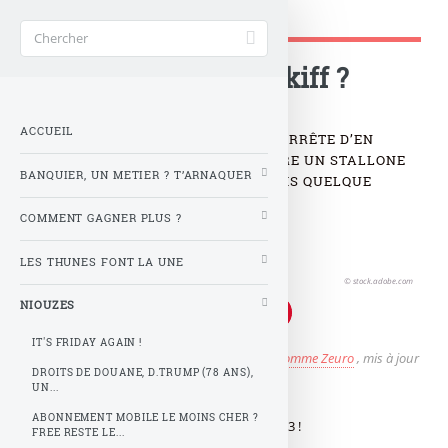
Gère ta tune !
Accueil
>
NIOUZES
>
Fiscal cliff, c koi ce kiff ?
Fiscal cliff, c koi ce kiff ?
ACCUEIL
C KOI CE FISCAL CLIFF, SOUMIER N’ARRÊTE D’EN
BLABLATER SUR SA BFMTV ? ENCORE UN STALLONE
BANQUIER, UN METIER ? T’ARNAQUER
SANS NEURONE ? ALLEZ OBAMA FAIS QUELQUE
CHOSE POUR MOI !
COMMENT GAGNER PLUS ?
LES THUNES FONT LA UNE
© stock.adobe.com
NIOUZES
IT'S FRIDAY AGAIN !
Publié le
dimanche 23 décembre 2012
par
Z comme Zeuro
, mis à jour
DROITS DE DOUANE, D.TRUMP (78 ANS),
le
mardi 25 décembre 2012 à 10 h 07
UN...
ABONNEMENT MOBILE LE MOINS CHER ?
Zarma, Fiscal Cliff, c’est même pas sur ma PS3 !
FREE RESTE LE...