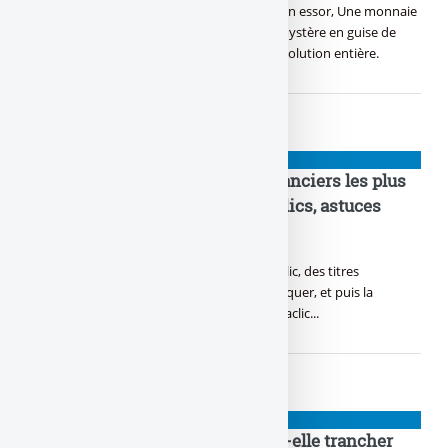
Dans le monde numérique, Bitcoin prend son essor, Une monnaie
virtuelle, un trésor sans frontière. Satoshi, mystère en guise de
créateur en or, Crypté dans l’ombre, une révolution entière.
NIOUZES
Putaclic : quels sont les sites financiers les plus
racoleurs ? Top 10 des pièges à clics, astuces
bidons, appâts à gogos
Ils font le plus d’audience, ces sites de putaclic, des titres
trompeurs ou de manipulation, t’inciter à cliquer, et puis la
déception, voici la liste des sites les plus putaclic...
NIOUZES
Pourquoi Christine Lagarde doit-elle trancher