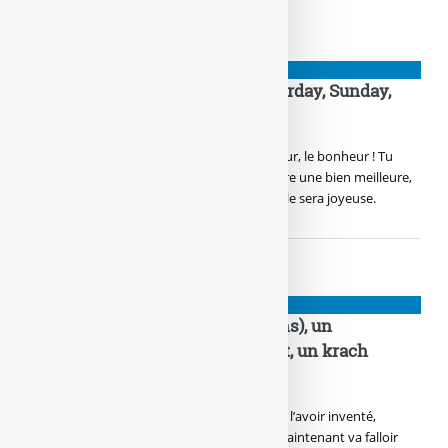
À lire également
NIOUZES
TGIF : it’s Friday again then Saturday, Sunday,
What !
NOUVEAUTÉ !
Yes ! C’est vendredi ! Le bon jour, le bonheur ! Tu
pouvoir relâcher la pression, Pour en prendre une bien meilleure,
Dès ce soir, avec la tireuse, Rien de mieux, elle sera joyeuse.
NIOUZES
Droits de douane, D.Trump (78 ans), un
revirement prévu depuis le début, un krach
boursier obtenu
Trump fait parler la poudre, Sans clairement l’avoir inventé,
Beaucoup pensent encore qu’il est teubé, Maintenant va falloir