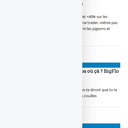
entre les faux cons et les autres ?
Toi aussi la finance, c’est ton domaine, T’as fait +40% sur les
cryptos en une semaine, Tu te dis, j’suis un vrai trader, même pas
peur, Mais quand Lagarde doit trancher parmi les pigeons et
les (...)
NIOUZES
Si j’étais pas là, mais t’es où ? Papa où çà ? BigFlo
et Oli nous ont réunis !
Dans la vie, certains seront contre toi D’autres te diront que tu te
trompes Eh beh tu sais quoi ? On s’en bat les couilles
NIOUZES