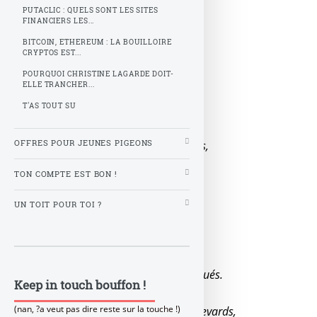
PUTACLIC : QUELS SONT LES SITES
FINANCIERS LES...
Zarma, toujours sur ma téloche,
BITCOIN, ETHEREUM : LA BOUILLOIRE
Ces mecs avec toutes leurs valoches,
CRYPTOS EST...
Les USA seraient dans le tracas,
POURQUOI CHRISTINE LAGARDE DOIT-
ELLE TRANCHER...
La hass, ils emmerdent Obama.
T'AS TOUT SU
Le mec le plus puissant du monde,
Doit bicrave avec des vieux immondes,
OFFRES POUR JEUNES PIGEONS
Passer en loucedé un foutu budget,
TON COMPTE EST BON !
Pour manger sa dinde au banquet.
UN TOIT POUR TOI ?
En attendant ils nous font tous ieche,
Ce pays est aussi dans la dèche,
Au final le congrès dira ok,
Un suspens à 2 balles, banque de toqués.
Keep in touch bouffon !
(nan, ?a veut pas dire reste sur la touche !)
Nous prennent pour des caves, ces crevards,