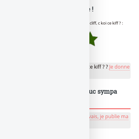
🔍 Balance ta note mon pote !
Avis des lecteurs de
Gère ta tune !
sur
Fiscal cliff, c koi ce kiff ?
:
(
5
/
5
sur 2 avis)
👉 Votre avis sur Fiscal cliff, c koi ce kiff ? ?
Je donne
mon avis
Un truc à dire ? Même un truc sympa
sympa, tu peux l'écrire !
💬 Réagir à cet article de naze :
J'y vais, je publie ma
bafouille, même pas peur !