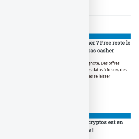
bosser pour le recoudre !
NIOUZES
Abonnement mobile le moins cher ? Free reste le
meilleur, à 2 € / mois, et ce n’est pas casher
Y a du forfait qui se bouscule, du deal qui clignote, Des offres
d’abonnement qui te promettent la côte. Des datas à foison, des
appels illimités, C’est l’heure du choix, faut pas se laisser
malmener.
NIOUZES
Bitcoin, Ethereum : la bouilloire cryptos est en
marche ! Gaffe aux long squeezes !