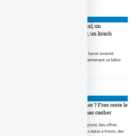
NIOUZES
Droits de douane, D.Trump (78 ans), un
revirement prévu depuis le début, un krach
boursier obtenu
Trump fait parler la poudre, Sans clairement l’avoir inventé,
Beaucoup pensent encore qu’il est teubé, Maintenant va falloir
bosser pour le recoudre !
NIOUZES
Abonnement mobile le moins cher ? Free reste le
meilleur, à 2 € / mois, et ce n’est pas casher
Y a du forfait qui se bouscule, du deal qui clignote, Des offres
d’abonnement qui te promettent la côte. Des datas à foison, des