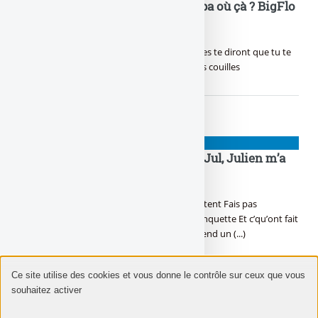
Si j’étais pas là, mais t’es où ? Papa où çà ? BigFlo
et Oli nous ont réunis !
Dans la vie, certains seront contre toi D’autres te diront que tu te
trompes Eh beh tu sais quoi ? On s’en bat les couilles
NIOUZES
T’as tout su, Jul, Julien a tout vu, Jul, Julien m’a
rit, Jul t’as tout dit !
En c’moment c’est Findus, la police ils enquêtent Fais pas
d’boulettes dans l’Urus, elle coûte cher la banquette Et c’qu’ont fait
les alloc’, t’inquiète, j’les ai en tête Ici si on t’rend un (...)
Ce site utilise des cookies et vous donne le contrôle sur ceux que vous
souhaitez activer
NIOUZES