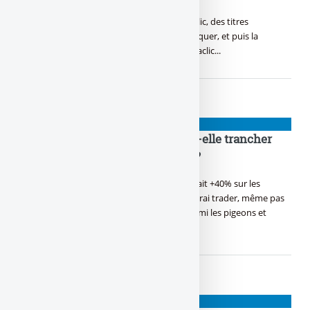
Ils font le plus d’audience, ces sites de putaclic, des titres
trompeurs ou de manipulation, t’inciter à cliquer, et puis la
déception, voici la liste des sites les plus putaclic...
NIOUZES
Pourquoi Christine Lagarde doit-elle trancher
entre les faux cons et les autres ?
Toi aussi la finance, c’est ton domaine, T’as fait +40% sur les
cryptos en une semaine, Tu te dis, j’suis un vrai trader, même pas
peur, Mais quand Lagarde doit trancher parmi les pigeons et
les (...)
NIOUZES