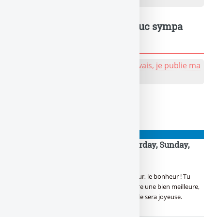
la dette, et... ?
Je donne mon avis
Un truc à dire ? Même un truc sympa
sympa, tu peux l'écrire !
💬 Réagir à cet article de naze :
J'y vais, je publie ma
bafouille, même pas peur !
À lire également
NIOUZES
TGIF : it’s Friday again then Saturday, Sunday,
What !
NOUVEAUTÉ !
Yes ! C’est vendredi ! Le bon jour, le bonheur ! Tu
pouvoir relâcher la pression, Pour en prendre une bien meilleure,
Dès ce soir, avec la tireuse, Rien de mieux, elle sera joyeuse.