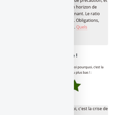
LEP, Livret A/LDDS pour l’épargne de précaution, et
pour la suite ? Tout dépend de ton horizon de
placement et de ton profil d’épargnant. Le ratio
rendement/risque passé au crible. Obligations,
fonds datés, produits structurés,...
Quels
placements choisir en 2026 ?
🔍 Balance ta note mon pote !
Avis des lecteurs de
Gère ta tune !
sur
Dis-moi pourquoi, c’est la
crise de la dette, et pourtant les taux sont au plus bas !
:
(
5
/
5
sur 2 avis)
👉 Votre avis sur Dis-moi pourquoi, c'est la crise de