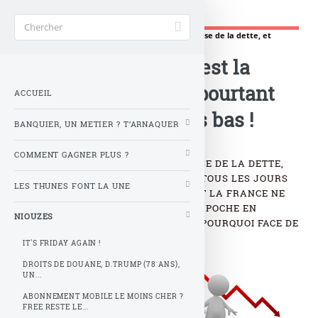
Gère ta tune !
Accueil
>
NIOUZES
>
Dis-moi pourquoi, c’est la crise de la dette, et
pourtant les taux sont au (...)
Dis-moi pourquoi, c’est la
crise de la dette, et pourtant
ACCUEIL
les taux sont au plus bas !
BANQUIER, UN METIER ? T’ARNAQUER
COMMENT GAGNER PLUS ?
T’AS ENTENDU CLAIR, C’EST LA CRISE DE LA DETTE,
C’EST CHAZALE QUI TE L’ANNONCE TOUS LES JOURS
LES THUNES FONT LA UNE
AU GRAND JOURNAL ! ET POURTANT LA FRANCE NE
S’EN EST JAMAIS AUTANT DANS LA POCHE EN
NIOUZES
VENDANT SES BRIOCHES... DIS-MOI POURQUOI FACE DE
RAT !
IT'S FRIDAY AGAIN !
DROITS DE DOUANE, D.TRUMP (78 ANS),
© stock.adobe.com
UN...
ABONNEMENT MOBILE LE MOINS CHER ?
FREE RESTE LE...