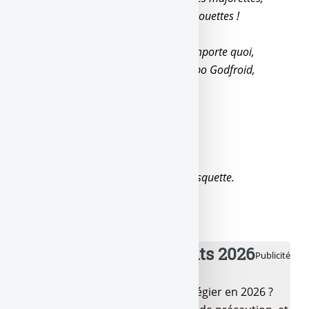
Alors bombes le torse, et fais toi des couettes !
Les taux aussi bas, c’est du grand n’importe quoi,
Imprimes ça, tu pourras dire à ton tepo Godfroid,
Tu vois, j’te l’avais bien dit,
En plus j’te l’avais même écrit !
La finance, ils se marchent sur la tête,
Le jeu est de savoir à qui on met la disquette.
💰 Meilleurs placements 2026
Publicité
Quels sont les placements à privilégier en 2026 ?