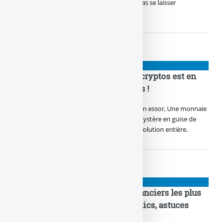
appels illimités, C’est l’heure du choix, faut pas se laisser
malmener.
NIOUZES
Bitcoin, Ethereum : la bouilloire cryptos est en
marche ! Gaffe aux long squeezes !
Dans le monde numérique, Bitcoin prend son essor, Une monnaie
virtuelle, un trésor sans frontière. Satoshi, mystère en guise de
créateur en or, Crypté dans l’ombre, une révolution entière.
NIOUZES
Putaclic : quels sont les sites financiers les plus
racoleurs ? Top 10 des pièges à clics, astuces
bidons, appâts à gogos