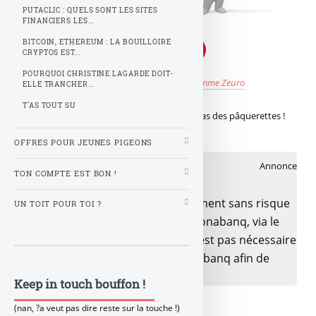
PUTACLIC : QUELS SONT LES SITES
FINANCIERS LES...
BITCOIN, ETHEREUM : LA BOUILLOIRE
CRYPTOS EST...
POURQUOI CHRISTINE LAGARDE DOIT-
Publié le
vendredi 14 décembre 2012
par
Z comme Zeuro
ELLE TRANCHER...
T'AS TOUT SU
En pleine crise, les taux de la dette sont au ras des pâquerettes !
OFFRES POUR JEUNES PIGEONS
🎁 Bon plan épargne
Annonce
TON COMPTE EST BON !
Bénéficiez de cette offre de placement sans risque
UN TOIT POUR TOI ?
pour votre épargne, auprès de Monabanq, via le
compte rémunéré Rentabilis. Il n’est pas nécessaire
d’ouvrir un compte courant Monabanq afin de
pouvoir en bénéficier.
Keep in touch bouffon !
(nan, ?a veut pas dire reste sur la touche !)