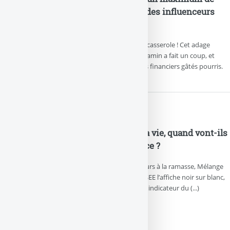
risques, il devient la légende des influenceurs
financiers
Quand on a du bol, faut savoir agiter la casserole ! Cet adage
boursier colle bien à cette batifole, Un gamin a fait un coup, et
devient l’égérie, de tous les influenceurs financiers gâtés pourris.
TPMG : l’inflation et coût de la vie, quand vont-ils
comprendre enfin la différence ?
My God ! Ces tocards des médias toujours à la ramasse, Mélange
toujours inflation et coût de la vie, L’INSEE l’affiche noir sur blanc,
vous êtes averti, L’inflation n’est pas un indicateur du (...)