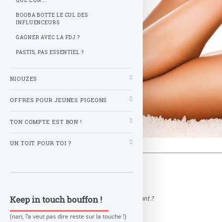
QUE L’ON...
BOOBA BOTTE LE CUL DES
INFLUENCEURS
GAGNER AVEC LA FDJ ?
PASTIS, PAS ESSENTIEL ?
NIOUZES
OFFRES POUR JEUNES PIGEONS
TON COMPTE EST BON !
UN TOIT POUR TOI ?
T’as plus tes yeux de 20 ans ?
ou t’as plus les neurones comme avant ?
Keep in touch bouffon !
T’as pas capté les notions
(nan, ?a veut pas dire reste sur la touche !)
qu’a écrit l’autre bouffon ?