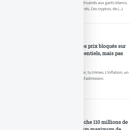
on traité ta sœur, Vas-y défonce-les ces truands aux gants blancs,
Raconte que des bobards, de vrais truands, Ces cryptos, de (...)
E.Leclerc, Carrefour, LIDL... Des prix bloqués sur
des centaines de produits essentiels, mais pas
sur le Ricard ? Pas essentiel ?
Toi aussi tu hallucines, Avec cette chaleur, tu trimes, L’inflation, un
vrai morpion, Le Ricard, seule soupape d’admission.
Meme stock : un gamin empoche 110 millions de
dollars en bourse en prenant un maximum de