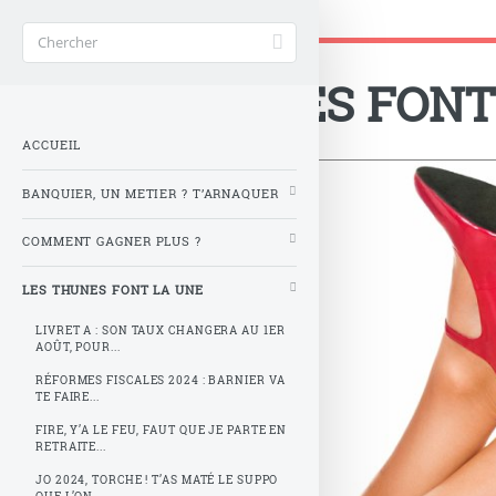
Gère ta tune !
Accueil
>
LES THUNES FONT LA UNE
LES THUNES FONT
ACCUEIL
BANQUIER, UN METIER ? T’ARNAQUER
COMMENT GAGNER PLUS ?
LES THUNES FONT LA UNE
LIVRET A : SON TAUX CHANGERA AU 1ER
AOÛT, POUR...
RÉFORMES FISCALES 2024 : BARNIER VA
TE FAIRE...
FIRE, Y’A LE FEU, FAUT QUE JE PARTE EN
RETRAITE...
JO 2024, TORCHE ! T’AS MATÉ LE SUPPO