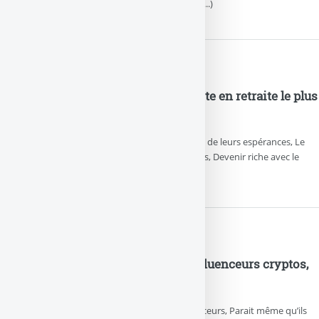
taux qui fait le yo-yo et ses promesses (...)
FIRE, y’a le feu, faut que je parte en retraite le plus
tôt possible !
Les mythos de la finance, Jusqu’au bout de leurs espérances, Le
rêve des taux de rendements annualisés, Devenir riche avec le
SP500, c’est mal barré.
Booba va booter le cul des influenceurs cryptos,
des arnaques à volo
Vas-y Booba, botte le cul de ces influenceurs, Parait même qu’ils