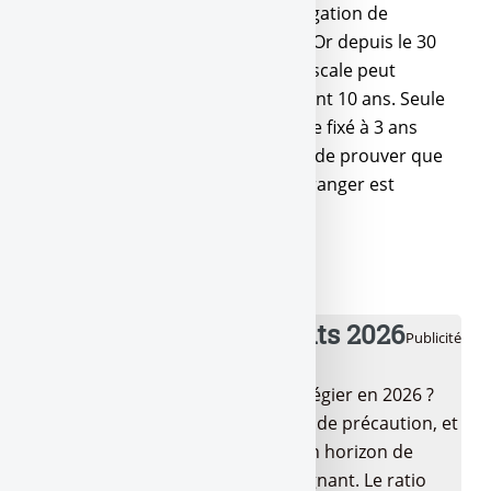
prescrite, au titre de laquelle l’obligation de
déclaration n’a pas été respectée. Or depuis le 30
décembre 2011, l’administration fiscale peut
exercer son droit de contrôle durant 10 ans. Seule
exception : ce délai de reprise reste fixé à 3 ans
pour les contribuables en mesure de prouver que
l’ensemble de leurs comptes à l’étranger est
inférieur à 50 000 euros.
💰 Meilleurs placements 2026
Publicité
Quels sont les placements à privilégier en 2026 ?
LEP, Livret A/LDDS pour l’épargne de précaution, et
pour la suite ? Tout dépend de ton horizon de
placement et de ton profil d’épargnant. Le ratio