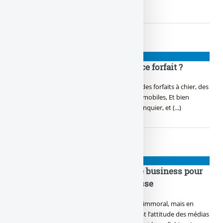
tout, (...)
👉 ARNAQUES
Orange bank, zyva, on l’commet ce forfait ?
Toi aussi tu délires, ton banquier vend déjà des forfaits à chier, des
assurances, des alarmes, des caisses, et des mobiles, Et bien
maintenant ton mobile operator devient banquier, et (...)
👉 ARNAQUES
#PanamaPapers : une aubaine de business pour
le consortium mondial de la presse
Tous ces riches qui planquent leur fric, C’est immoral, mais en
même temps logique, Ce qui l’est moins, c’est l’attitude des médias