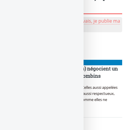
sympa, tu peux l'écrire !
💬 Réagir à cet article de naze :
J'y vais, je publie ma
bafouille, même pas peur !
À lire également
👉 ARNAQUES
Les banques du milieu (centrales) négocient un
deal entre les fauxcons et les colombins
T’as vu l’attitude de ces banques du milieu, Celles aussi appelées
banques centrales, Pas les médias toujours aussi respectueux,
Elles nous préparent un suppo pas banal. Comme elles ne
vivent (...)