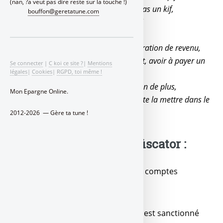
(nan, ?a veut pas dire reste sur la touche !)
Cette amende dans la tronche, c’est pas un kif,
bouffon@geretatune.com
Arrête de jouer, t’es pas Omar Sharif !
Tes comptes à l’étranger, sur ta déclaration de revenu,
Tu peux tout indiquer, sans forcément, avoir à payer un
Se connecter
|
C koi ce site ?
|
Mentions
légales
|
Cookies
|
RGPD, toi même !
dû,
C’est juste pour dire qu’ils existent, rien de plus,
Mon Epargne Online.
Sinon Zlatan defiscator pourrait bien te la mettre dans le
c*.
2012-2026 — Gère ta tune !
Ce que dit la Zlatan defiscator :
Déclaration obligatoire de tous les comptes
bancaires à l’étranger :
Le non-respect de cette obligation est sanctionné