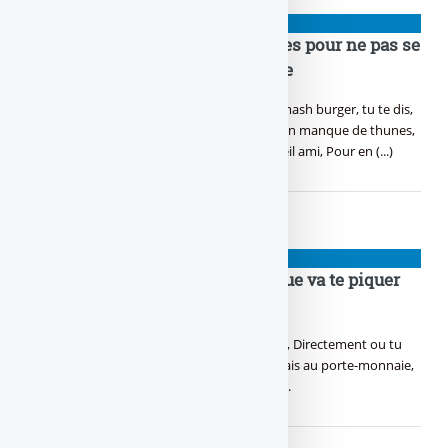
👉 ARNAQUES
Gérer sa thune : 5 conseils ultimes pour ne pas se
faire smash-banquer son compte
T’as jamais un rond d’avance, Et à chaque smash burger, tu te dis,
Pourquoi c’est toujours moi qu’on relance, En manque de thunes,
ce sera toute ma vie. Voici 5 conseils d’un vieil ami, Pour en (...)
👉 ARNAQUES
Crise, récession, faillite : ta banque va te piquer
tes ronds, la loi du pognon !
Ding dong ! Tiens ta banque vient te frapper, Directement ou tu
vais le sentir passer, Pas entre les jambes mais au porte-monnaie,
Dis-moi quand tu perds, reste bien accroché.