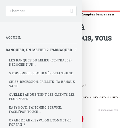
Gère ta tune !
Accueil
>
BANQUIER, UN METIER ? T’ARNAQUER
>
Comptes bancaires à
l’étranger, rendez-vous, vous êtes cernés !
Comptes bancaires à
l’étranger, rendez-vous, vous
ACCUEIL
êtes cernés !
BANQUIER, UN METIER ? T’ARNAQUER
LES BANQUES DU MILIEU (CENTRALES)
NÉGOCIENT UN...
T’avais un p’tit compte bancaire à l’étranger,
Tu pensais le fisc toujours pouvoir esquiver,
5 TOP CONSEILS POUR GÉRER TA THUNE
Histoire de prévoir un peu de maille de côté,
CRISE, RÉCESSION, FAILLITE : TA BANQUE
Mais la Zlatan defiscator tu n’as pas vue arriver !
VA TE...
QUELLE BANQUE TIENT LES CLIENTS LES
PLUS ZÉZÉS...
EASYMOVE, SWITCHING SERVICE,
© stock.adobe.com
FACILI’POP, TOUCH...
ORANGE BANK, ZYVA, ON L’COMMET CE
FORFAIT ?