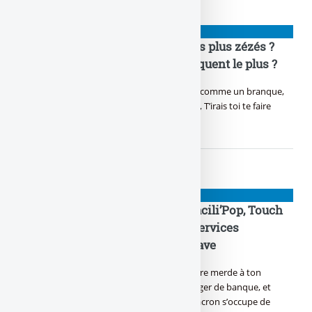
👉 ARNAQUES
Quelle banque tient les clients les plus zézés ?
Les plus full aux as ? Ceux qui raquent le plus ?
Tu connais bien les banques, Tu penses pas comme un branque,
Les plus richos sont pas à la Banque Postale, T’irais toi te faire
mettre pour que dalle ?
👉 ARNAQUES
EasyMove, Switching service, Facili’Pop, Touch
my ass, Zyva bouge ta CB... Ces services
bancaires qui nous enfument grave
T’as remarqué, depuis le 6 février, tu peux dire merde à ton
banquier, Sans trop paniquer, tu peux changer de banque, et
l’envoyer chier, Une loi miracle à la mode macron s’occupe de