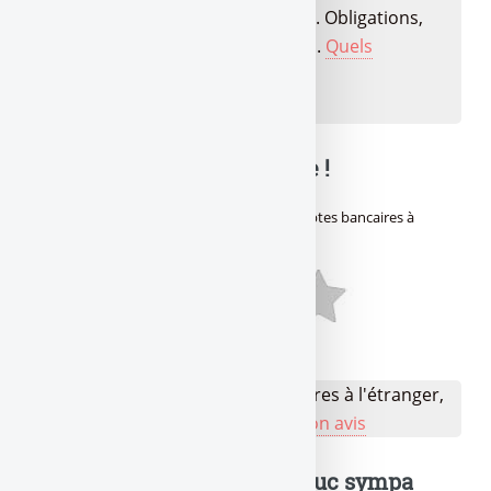
rendement/risque passé au crible. Obligations,
fonds datés, produits structurés,...
Quels
placements choisir en 2026 ?
🔍 Balance ta note mon pote !
Avis des lecteurs de
Gère ta tune !
sur
Comptes bancaires à
l’étranger, rendez-vous, vous êtes cernés !
:
Aucun avis
👉 Votre avis sur Comptes bancaires à l'étranger,
rendez-vous, vous... ?
Je donne mon avis
Un truc à dire ? Même un truc sympa