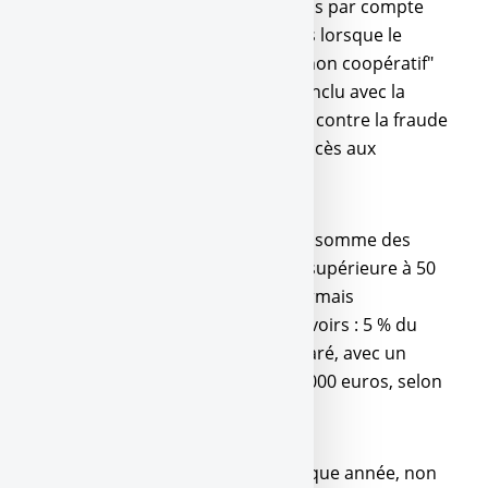
par une amende fixe de 1 500 euros par compte
non déclaré, portée à 10 000 euros lorsque le
compte est ouvert dans un pays "non coopératif"
(c’est-à-dire un pays qui n’a pas conclu avec la
France de convention d’assistance contre la fraude
et l’évasion fiscales permettant l’accès aux
renseignements bancaires).
Depuis le 16 mars 2012, lorsque la somme des
comptes à l’étranger est égale ou supérieure à 50
000 euros, cette amende est désormais
proportionnelle au montant des avoirs : 5 % du
solde de chaque compte non déclaré, avec un
plancher de 1 500 euros ou de 10 000 euros, selon
le pays.
Cette amende est appliquée à chaque année, non